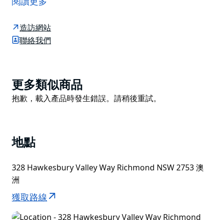
閱讀更多
克斯伯里的叢林健行路線同樣壯觀，而且通常人少得多。
該地區被四個廣闊的國家公園所環繞：西部的藍山國家公
造訪網站
園、北部的延戈國家公園和達魯格國家公園，以及西北方
聯絡我們
的沃勒米國家公園。根據您選擇的路線，您的健行可能會
途經科洛河、懷斯曼斯渡口、鮑恩山、格羅斯谷和威爾遜
山等地區，沿途景觀從山麓和山谷到峽谷和風景優美的觀
Product
更多類似商品
景點，應有盡有。
List
Product
抱歉，載入產品時發生錯誤。請稍後重試。
霍克斯伯里適合各種經驗水平的健行者，從初學者到經驗
List
豐富的叢林健行者都能找到適合自己的路線。 《霍克斯
伯里最佳叢林健行路線指南》（第一版）和《霍克斯伯里
最佳叢林健行路線指南》（第二版）可在里士滿的霍克斯
地點
伯里遊客資訊中心領取，該中心每週七天開放。這兩本廣
受歡迎的指南包含了您規劃難忘叢林之旅所需的一切資
328 Hawkesbury Valley Way Richmond NSW 2753 澳
訊。
洲
由於部分健行路線位於國家公園內，請務必在出發前查看
獲取路線
國家公園網站，以了解是否有任何步道或區域關閉。