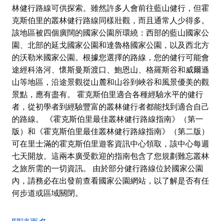
林健行路線可供探索。雖然許多人會前往藍山健行，但霍
克斯伯里的叢林健行路線同樣壯觀，而且通常人少得多。
該地區被四個廣闊的國家公園所環繞：西部的藍山國家公
園、北部的延戈國家公園和達魯格國家公園，以及西北方
的沃勒米國家公園。根據您選擇的路線，您的健行可能會
途經科洛河、懷斯曼斯渡口、鮑恩山、格羅斯谷和威爾遜
山等地區，沿途景觀從山麓和山谷到峽谷和風景優美的觀
景點，應有盡有。 霍克斯伯里適合各種經驗水平的健行
者，從初學者到經驗豐富的叢林健行者都能找到適合自己
的路線。 《霍克斯伯里最佳叢林健行路線指南》（第一
版）和《霍克斯伯里最佳叢林健行路線指南》（第二版）
可在里士滿的霍克斯伯里遊客資訊中心領取，該中心每週
七天開放。這兩本廣受歡迎的指南包含了您規劃難忘叢林
之旅所需的一切資訊。 由於部分健行路線位於國家公園
內，請務必在出發前查看國家公園網站，以了解是否有任
何步道或區域關閉。
霍克斯伯里是健行愛好者的天堂，擁有許多風景優美的叢
林健行路線可供探索。雖然許多人會前往藍山健行，但霍