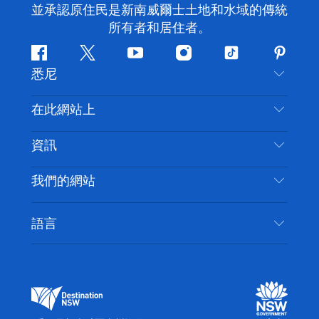
並承認原住民是新南威爾士土地和水域的傳統
所有者和居住者。
Facebook
嘰
Youtube
Instagram
抖
Pintere
悉尼
嘰
音
喳
聯絡我們
在此網站上
喳
免責聲明
目的地
資訊
隱私
要做的事情
旅行資訊
Cookie 通知
我們的網站
新南威爾斯州公路旅行
無障礙悉尼
使用條款
VisitNSW.com
活動
語言
列出您的業務
新南威爾士州旅遊局（Destination NSW）企業網
住宿
新南威爾斯的商業
站​
新南威爾斯的教育
新南威爾士州商務活動
新南威爾士州旅遊局（Destination NSW）媒體中