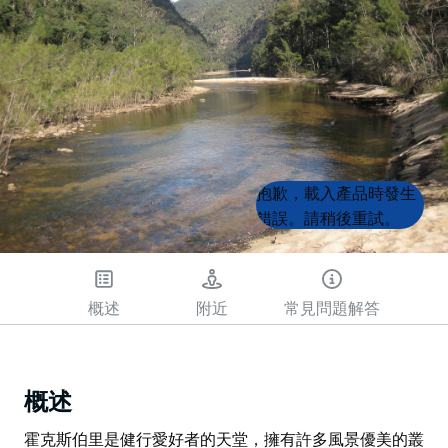
Product
Product
抱歉，載入產品時發生
List
List
錯誤。請稍後重試。
概述
附近
常見問題解答
概述
霍克斯伯里是健行愛好者的天堂，擁有許多風景優美的叢