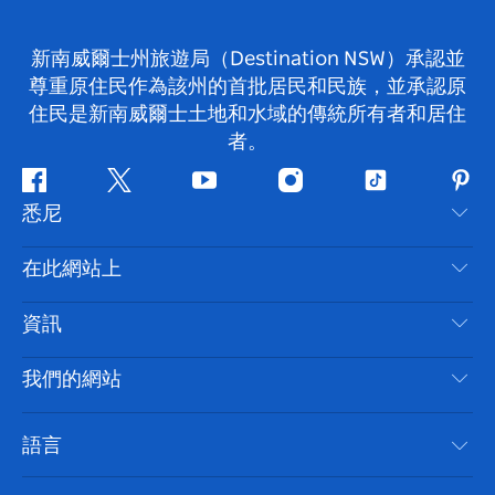
新南威爾士州旅遊局（Destination NSW）承認並
尊重原住民作為該州的首批居民和民族，並承認原
住民是新南威爾士土地和水域的傳統所有者和居住
者。
Facebook
嘰
Youtube
Instagram
抖
Pint
悉尼
嘰
音
喳
聯絡我們
在此網站上
喳
免責聲明
目的地
資訊
隱私
要做的事情
旅行資訊
Cookie 通知
我們的網站
新南威爾斯州公路旅行
無障礙悉尼
使用條款
VisitNSW.com
活動
語言
列出您的業務
新南威爾士州旅遊局（Destination NSW）企業網站​
住宿
新南威爾斯的商業