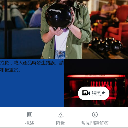
Product
Product
抱歉，載入產品時發生錯誤。請
List
List
稍後重試。
4 張照片
概述
附近
常見問題解答