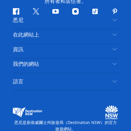
所有者和居住者。
Facebook
嘰
Youtube
Instagram
抖
Pintere
悉尼
嘰
音
喳
聯絡我們
在此網站上
喳
免責聲明
目的地
資訊
隱私
要做的事情
旅行資訊
Cookie 通知
我們的網站
新南威爾斯州公路旅行
無障礙悉尼
使用條款
VisitNSW.com
活動
語言
列出您的業務
新南威爾士州旅遊局（Destination NSW）企業網
住宿
新南威爾斯的商業
站​
新南威爾斯的教育
新南威爾士州商務活動
新南威爾士州旅遊局（Destination NSW）媒體中
悉尼是新南威爾士州旅遊局（Destination NSW）的官方
心
旅遊網站。