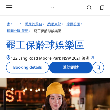
Toggle
navigation
家
悉尼的景點
悉尼東部
摩爾公園
...
摩爾公園 景點
罷工保齡球娛樂區
罷工保齡球娛樂區
122 Lang Road Moore Park NSW 2021 澳洲
Booking details
造訪網站