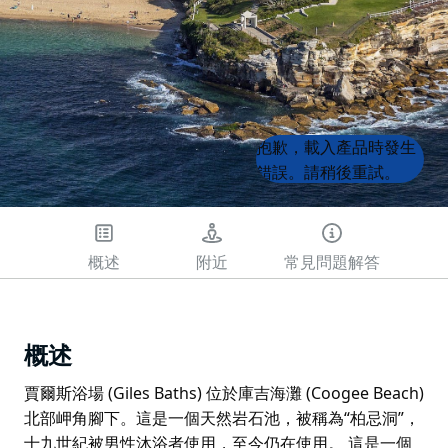
Product
Product
抱歉，載入產品時發生
List
List
錯誤。請稍後重試。
概述
附近
常見問題解答
概述
賈爾斯浴場 (Giles Baths) 位於庫吉海灘 (Coogee Beach)
北部岬角腳下。這是一個天然岩石池，被稱為“柏忌洞”，
十九世紀被男性沐浴者使用，至今仍在使用。 這是一個