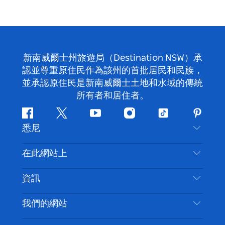
新南威爾士州旅遊局（Destination NSW）承
認並尊重原住民作為該州的首批居民和民族，
並承認原住民是新南威爾士土地和水域的傳統
所有者和居住者。
Facebook
嘰
Youtube
Instagram
抖
Pintere
悉尼
嘰
音
喳
聯絡我們
在此網站上
喳
免責聲明
目的地
資訊
隱私
要做的事情
旅行資訊
Cookie 通知
我們的網站
新南威爾斯州公路旅行
無障礙悉尼
使用條款
VisitNSW.com