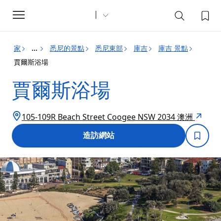
Toggle
navigation
家
悉尼的景點
悉尼東部
庫吉
庫吉 景點
...
賈爾斯浴場
賈爾斯浴場
105-109R Beach Street Coogee NSW 2034 澳洲
造訪網站