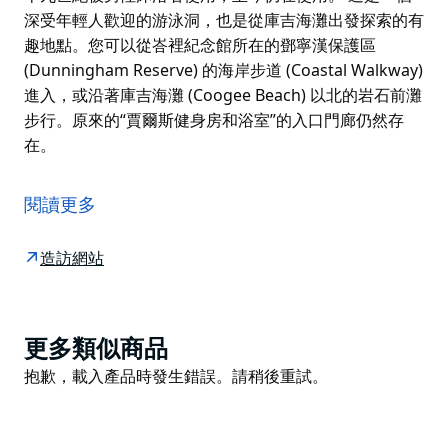
深受年輕人歡迎的游泳洞，也是從庫吉海灘出發探索的有
趣地點。您可以從峇裡紀念館所在的鄧寧漢保護區
(Dunningham Reserve) 的海岸步道 (Coastal Walkway)
進入，或沿著庫吉海灘 (Coogee Beach) 以北的岩石前灘
步行。原來的“賈爾斯健身房和浴室”的入口門廊仍然存
在。
賈爾斯浴場 (Giles Baths) 位於庫吉海灘 (Coogee Beach)
北部岬角腳下。這是一個天然岩石池，被稱為“柏忌洞”，
閱讀更多
十九世紀被男性沐浴者使用，至今仍在使用。
這是一個深受年輕人歡迎的游泳洞，也是從庫吉海灘出發
造訪網站
探索的有趣地點。您可以從峇裡紀念館所在的鄧寧漢保護
區 (Dunningham Reserve) 的海岸步道 (Coastal
Walkway) 進入，或沿著庫吉海灘 (Coogee Beach) 以北
Product
更多類似商品
的岩石前灘步行。原來的“賈爾斯健身房和浴室”的入口門
List
Product
抱歉，載入產品時發生錯誤。請稍後重試。
廊仍然存在。
List