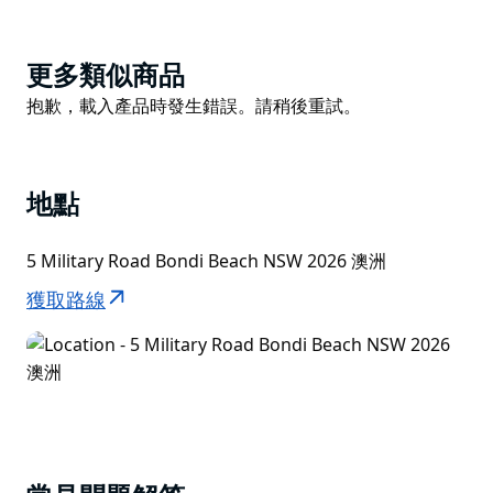
這裡也是古老的賞鯨勝地。第五洞的平坦岩石上，刻有原
住民的石刻，面向浩瀚的太平洋。在這裡，可以看到鯨魚
Product
更多類似商品
史詩般地遷移到繁殖地和覓食地。
List
Product
抱歉，載入產品時發生錯誤。請稍後重試。
List
地點
5 Military Road Bondi Beach NSW 2026 澳洲
獲取路線