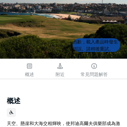
Product
Product
抱歉，載入產品時發生
List
List
錯誤。請稍後重試。
概述
附近
常見問題解答
概述
天空、懸崖和大海交相輝映，使邦迪高爾夫俱樂部成為激