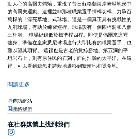
動人心的高爾夫體驗，重現了昔日蘇格蘭海岸崎嶇地形中
的高爾夫運動。這裡並非那種職業選手揮桿切桿、力爭百
萬桿的「漂亮草地」式球場。這是一個真正具有挑戰性的
九洞球場，有助於練習短桿。球場設有一個四桿洞和八個
三杆洞。 球場紀錄低於標準桿四桿。即使是偶爾來這裡
熱身，準備在皇家悉尼球場進行大型比賽的職業選手，也
難以望其項背。 這裡也是古老的賞鯨勝地。第五洞的平
坦岩石上，刻有原住民的石刻，面向浩瀚的太平洋。在這
裡，可以看到鯨魚史詩般地遷移到繁殖地和覓食地。
天空、懸崖和大海交相輝映，使邦迪高爾夫俱樂部成為激
動人心的高爾夫體驗，重現了昔日蘇格蘭海岸崎嶇地形中
閱讀更多
的高爾夫運動。這裡並非那種職業選手揮桿切桿、力爭百
萬桿的「漂亮草地」式球場。這是一個真正具有挑戰性的
造訪網站
九洞球場，有助於練習短桿。球場設有一個四桿洞和八個
聯絡我們
三杆洞。
球場紀錄低於標準桿四桿。即使是偶爾來這裡熱身，準備
在社群媒體上找到我們
Instagram
在皇家悉尼球場進行大型比賽的職業選手，也難以望其項
背。