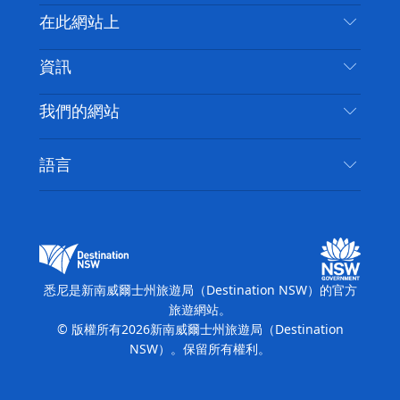
喳
聯絡我們
在此網站上
喳
免責聲明
目的地
資訊
隱私
要做的事情
旅行資訊
Cookie 通知
我們的網站
新南威爾斯州公路旅行
無障礙悉尼
使用條款
VisitNSW.com
活動
語言
列出您的業務
新南威爾士州旅遊局（Destination NSW）企業網
住宿
新南威爾斯的商業
站​
新南威爾斯的教育
新南威爾士州商務活動
新南威爾士州旅遊局（Destination NSW）媒體中
悉尼是新南威爾士州旅遊局（Destination NSW）的官方
心
旅遊網站。
繽紛悉尼燈光音樂節
© 版權所有
2026
新南威爾士州旅遊局（Destination
NSW）。保留所有權利。