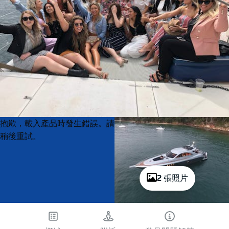
Product
Product
抱歉，載入產品時發生錯誤。請
List
List
稍後重試。
2 張照片