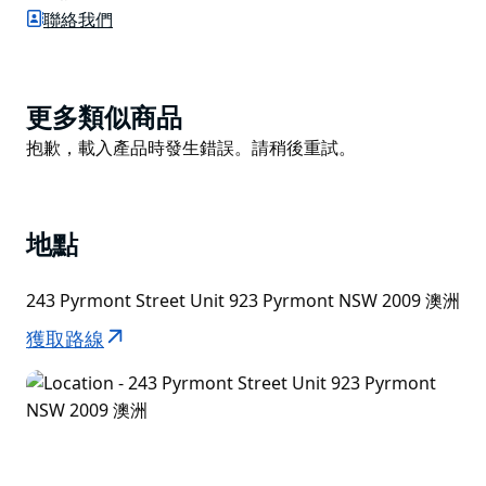
選項。他們與雪梨及其周邊地區所有最專業的船主都擁有
聯絡我們
長期的合作關係。無論您的預算或需求是什麼，他們都能
為您實現這一切。這就是他們所做的，他們喜歡幫助客戶
組織他們的重要一天。
Product
更多類似商品
List
Product
抱歉，載入產品時發生錯誤。請稍後重試。
List
地點
243 Pyrmont Street Unit 923 Pyrmont NSW 2009 澳洲
獲取路線