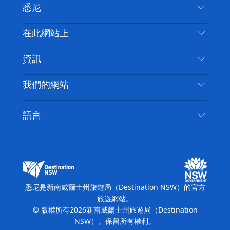
悉尼
嘰
音
喳
聯絡我們
在此網站上
喳
免責聲明
目的地
資訊
隱私
要做的事情
旅行資訊
Cookie 通知
我們的網站
新南威爾斯州公路旅行
無障礙悉尼
使用條款
VisitNSW.com
活動
語言
列出您的業務
新南威爾士州旅遊局（Destination NSW）企業網
住宿
新南威爾斯的商業
站​
新南威爾斯的教育
新南威爾士州商務活動
新南威爾士州旅遊局（Destination NSW）媒體中
悉尼是新南威爾士州旅遊局（Destination NSW）的官方
心
旅遊網站。
繽紛悉尼燈光音樂節
© 版權所有
2026
新南威爾士州旅遊局（Destination
NSW）。保留所有權利。