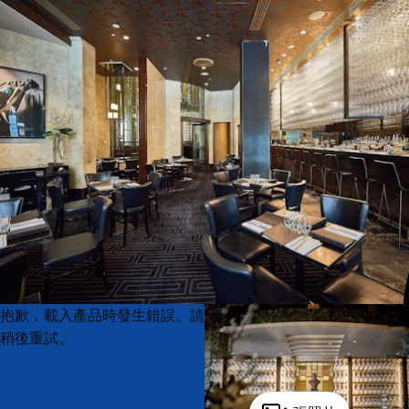
Product
Product
抱歉，載入產品時發生錯誤。請
List
List
稍後重試。