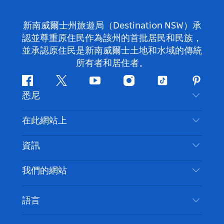
新南威爾士州旅遊局（Destination NSW）承
認並尊重原住民作為該州的首批居民和民族，
並承認原住民是新南威爾士土地和水域的傳統
所有者和居住者。
Facebook
嘰
Youtube
Instagram
抖
Pintere
悉尼
嘰
音
喳
聯絡我們
在此網站上
喳
免責聲明
目的地
資訊
隱私
要做的事情
旅行資訊
Cookie 通知
我們的網站
新南威爾斯州公路旅行
無障礙悉尼
使用條款
VisitNSW.com
活動
語言
列出您的業務
新南威爾士州旅遊局（Destination NSW）企業網
住宿
新南威爾斯的商業
站​