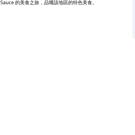
cal Sauce 的美食之旅，品嚐該地區的特色美食。
附近一片熱鬧的街區，匯集了獨立經營的零售、酒店、企
，匯集了各式餐廳和隱密的小酒吧，其中許多都坐
，在 The Swinging Cat 餐廳欣賞現場爵
cal Sauce 的美食之旅，品嚐該地區的特色美食。