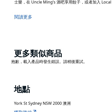
士樂，在 Uncle Ming’s 酒吧享用餃子，或者加入 Lo
YCK Laneways 是約克街、克拉倫斯街和肯特街
業和娛樂場所。這些巷道位於溫亞德站和市政廳站之間
閱讀更多
落在原汁原味的歷史建築中。您可以在 Kuro 餐廳享用日式料理
士樂，在 Uncle Ming’s 酒吧享用餃子，或者加入 Lo
Product
更多類似商品
List
Product
抱歉，載入產品時發生錯誤。請稍後重試。
List
地點
York St Sydney NSW 2000 澳洲