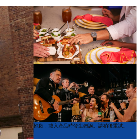
Product
Product
抱歉，載入產品時發生錯誤。請稍後重試。
List
List