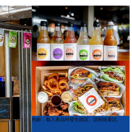
Product
Product
抱歉，載入產品時發生錯誤。請稍後重試。
List
List