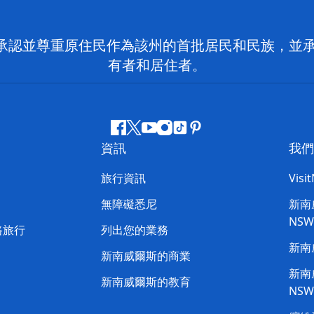
 NSW）承認並尊重原住民作為該州的首批居民和民族
有者和居住者。
Facebook
嘰
Youtube
Instagram
抖
Pinterest
資訊
我們
嘰
音
喳
旅行資訊
Visi
喳
無障礙悉尼
新南威
NS
路旅行
列出您的業務
新南
新南威爾斯的商業
新南威
新南威爾斯的教育
NS