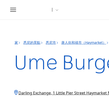
Toggle
navigation
家
悉尼的景點
悉尼市
唐人街和禧市（Haymarket）
Ume Burge
Darling Exchange, 1 Little Pier Street Haymark