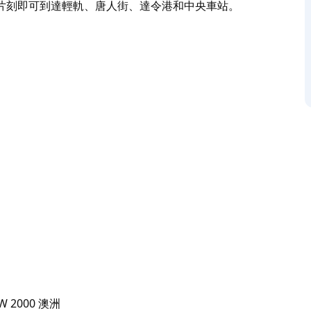
片刻即可到達輕軌、唐人街、達令港和中央車站。
機構相同的日式漢堡和酒吧食品。從屢獲殊榮的雞肉炸豬排漢
，包括搭配Kerby Craig 清酒酒糟醋汁的美
u 漢堡。
傳奇建築師隈研吾設計的標誌性交易大樓內。步行片刻即可到
NSW 2000 澳洲