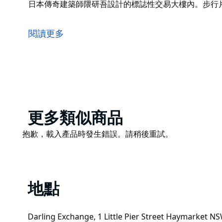
日本傳奇建築師隈研吾設計的標誌性交易大樓內。步行
Ume Burger Darling Square 提供與當地
堡到美味令人上癮的鮮味熱薯條，菜單還提供一系列時令美食
閱讀更多
味炸球芽甘藍、時令日式軟飲，當然還有著名的Ebi Kats
Ume Burger Darling Square 位於由日本
達輕軌、唐人街、達令港和中央車站。
Product
更多類似商品
List
Product
抱歉，載入產品時發生錯誤。請稍後重試。
List
地點
Darling Exchange, 1 Little Pier Street Haymarket 