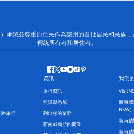
on NSW）承認並尊重原住民作為該州的首批居民和民
傳統所有者和居住者。
Facebook
嘰
Youtube
Instagram
抖
Pinterest
資訊
我們
嘰
音
喳
旅行資訊
Visit
喳
無障礙悉尼
新南威爾
NSW
公路旅行
列出您的業務
新南威
新南威爾斯的商業
新南威爾