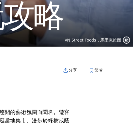
玩攻略
VN Street Foods，馬里克維爾
節省
分享
悠閒的藝術氛圍而聞名。遊客
逛當地集市、漫步於綠樹成蔭