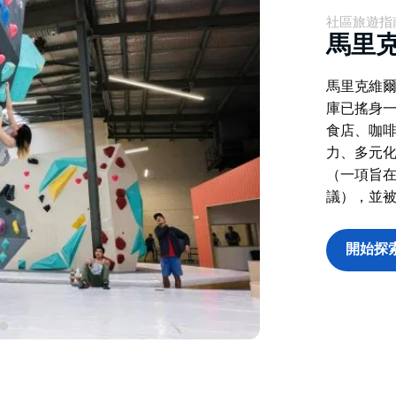
社區旅遊指
馬里
馬里克維
庫已搖身
食店、咖
力、多元
（一項旨
議），並被
開始探