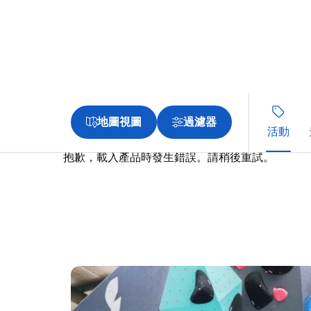
地圖視圖
過濾器
活動
抱歉，載入產品時發生錯誤。請稍後重試。