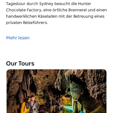
Tagestour durch Sydney besucht die Hunter
Chocolate Factory, eine örtliche Brennerei und einen
handwerklichen Käseladen mit der Betreuung eines
privaten Reiseführers.
Eine ganztägige Tour von Sydney nach Hunter
Valley, um die besten Weine der Region zu probieren
Mehr lesen
und australische Weinherstellungspraktiken
kennenzulernen. Hunter Valley ist die älteste
Weinregion Australiens und produziert den besten
Semillon der Welt. Diese vollständig anpassbare
Our Tours
Tagestour durch Sydney besucht die Hunter
Chocolate Factory, eine örtliche Brennerei und einen
handwerklichen Käseladen mit der Betreuung eines
privaten Reiseführers.