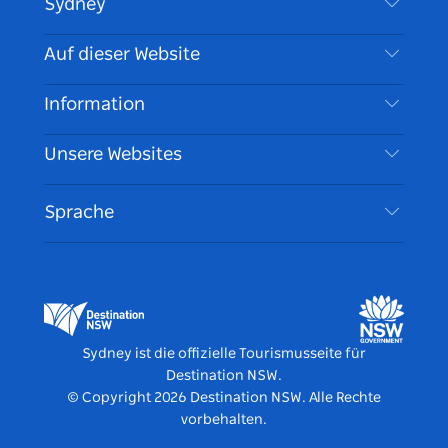
Sydney
Kontaktieren Sie uns
Auf dieser Website
Haftungsausschluss
Reiseziele
Information
Datenschutz
Aktivitäten
Reiseinformationen
Unsere Websites
Cookie Notice
Roadtrips in New South Wales
Barrierefreies Sydney
Nutzungsbedingungen
VisitNSW.com
Veranstaltungen
Sprache
Tragen Sie Ihr Unternehmen ein
Destination NSW Corporate
Unterkunft
Unternehmen in NSW
Geschäftsveranstaltungen in New South Wales
Bildung in New South Wales
Destination NSW Medienzentrum
Vivid Sydney
Sydney ist die offizielle Tourismusseite für
Destination NSW.
© Copyright
2026
Destination NSW. Alle Rechte
vorbehalten.