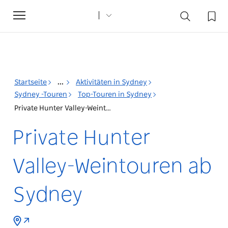
Toggle
navigation
Startseite
...
Aktivitäten in Sydney
Sydney -Touren
Top-Touren in Sydney
Private Hunter Valley-Weintouren ab Sydney
Private Hunter
Valley-Weintouren ab
Sydney