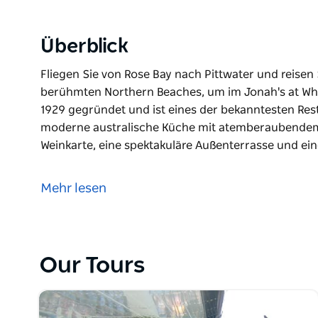
Überblick
Fliegen Sie von Rose Bay nach Pittwater und reise
berühmten Northern Beaches, um im Jonah's at Wha
1929 gegründet und ist eines der bekanntesten Rest
moderne australische Küche mit atemberaubendem B
Weinkarte, eine spektakuläre Außenterrasse und ein
Fliegen Sie von Rose Bay nach Pittwater und reise
berühmten Northern Beaches, um im Jonah's at Wha
Mehr lesen
1929 gegründet und ist eines der bekanntesten Rest
moderne australische Küche mit atemberaubendem B
Weinkarte, eine spektakuläre Außenterrasse und ein
für besondere Anlässe.
Our Tours