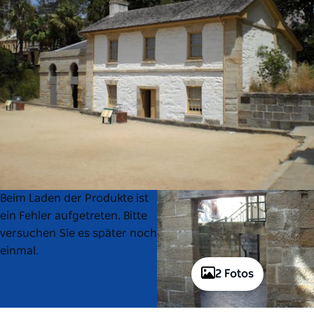
Product
Product
Beim Laden der Produkte ist
List
List
ein Fehler aufgetreten. Bitte
versuchen Sie es später noch
einmal.
2 Fotos