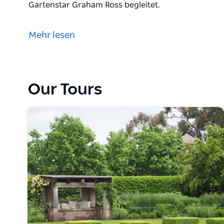
Gartenstar Graham Ross begleitet.
Eine Gartentour auf Norfolk Island: wunderschön, e
vielschichtigen Geschichte. Die Gärten sind üppig 
Mehr lesen
großzügig. Klares Wasser, geschützt von Korallenrif
nicht mehr weg! Fliegen Sie von Sydney oder treffen
Gartenstar Graham Ross begleitet.
Our Tours