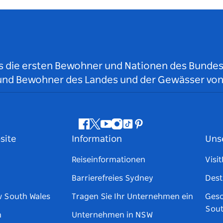
ls die ersten Bewohner und Nationen des Bundess
r und Bewohner des Landes und der Gewässer vo
Facebook
Twitter
YouTube
Instagram
TikTok
Pinterest
site
Information
Uns
Reiseinformationen
Visi
Barrierefreies Sydney
Dest
w South Wales
Tragen Sie Ihr Unternehmen ein
Gesc
Sout
n
Unternehmen in NSW