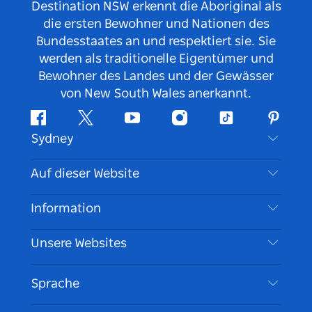
Destination NSW erkennt die Aboriginal als
die ersten Bewohner und Nationen des
Bundesstaates an und respektiert sie. Sie
werden als traditionelle Eigentümer und
Bewohner des Landes und der Gewässer
von New South Wales anerkannt.
Facebook
Twitter
YouTube
Instagram
TikTok
Pintere
Sydney
Kontaktieren Sie uns
Auf dieser Website
Haftungsausschluss
Reiseziele
Information
Datenschutz
Aktivitäten
Reiseinformationen
Unsere Websites
Cookie Notice
Roadtrips in New South Wales
Barrierefreies Sydney
Nutzungsbedingungen
VisitNSW.com
Veranstaltungen
Sprache
Tragen Sie Ihr Unternehmen ein
Destination NSW Corporate
Unterkunft