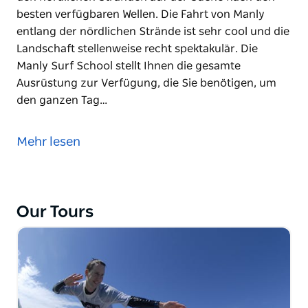
besten verfügbaren Wellen. Die Fahrt von Manly
entlang der nördlichen Strände ist sehr cool und die
Landschaft stellenweise recht spektakulär. Die
Manly Surf School stellt Ihnen die gesamte
Ausrüstung zur Verfügung, die Sie benötigen, um
den ganzen Tag…
Verbringen Sie einen Tag beim Surfen an den
nördlichen Stränden von Sydney. Die Manly Surf
Mehr lesen
School holt Sie von der Stadt ab und fährt dann zu
den nördlichen Stränden auf der Suche nach den
besten verfügbaren Wellen.
Our Tours
Die Fahrt von Manly entlang der nördlichen Strände
ist sehr cool und die Landschaft stellenweise recht
spektakulär.
Die Manly Surf School stellt Ihnen die gesamte
Ausrüstung zur Verfügung, die Sie benötigen, um
den ganzen Tag zu überstehen. Sie müssen sich