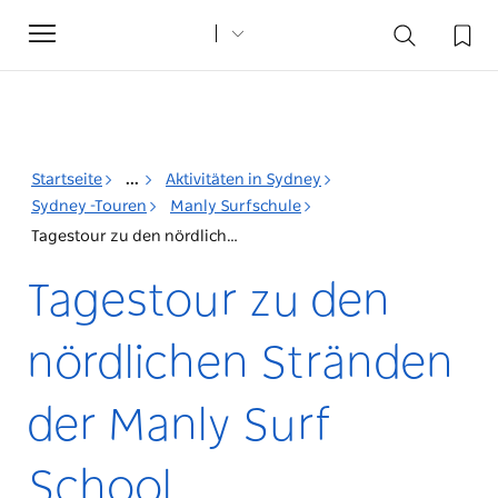
Toggle
navigation
Startseite
...
Aktivitäten in Sydney
Sydney -Touren
Manly Surfschule
Tagestour zu den nördlichen Stränden der Manly Surf School
Tagestour zu den
nördlichen Stränden
der Manly Surf
School