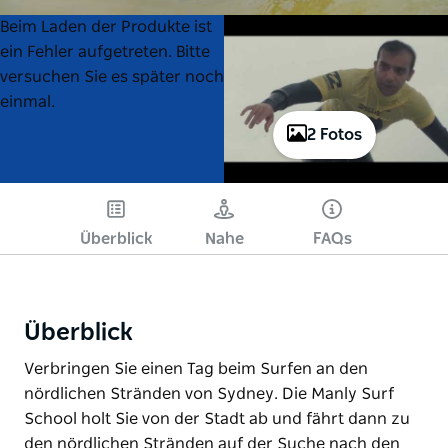
Product
Product
Beim Laden der Produkte ist
List
List
ein Fehler aufgetreten. Bitte
versuchen Sie es später noch
einmal.
2 Fotos
Spielen
Überblick
Nahe
FAQs
Überblick
Verbringen Sie einen Tag beim Surfen an den
nördlichen Stränden von Sydney. Die Manly Surf
School holt Sie von der Stadt ab und fährt dann zu
den nördlichen Stränden auf der Suche nach den