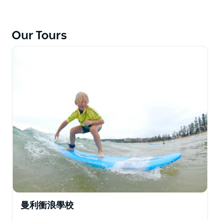
景非常壯觀。
曼利衝浪學校提供您度過一整天所需的所有裝備，因此您
Our Tours
只需預訂並準備好在地球上最美麗的海岸線之一上沖浪一
天！
曼利衝浪學校