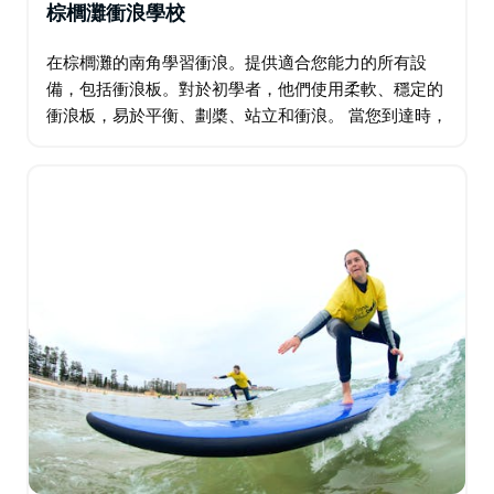
棕櫚灘衝浪學校
在棕櫚灘的南角學習衝浪。提供適合您能力的所有設
備，包括衝浪板。對於初學者，他們使用柔軟、穩定的
衝浪板，易於平衡、劃槳、站立和衝浪。 當您到達時，
請尋找棕櫚灘/曼利衝浪學校的麵包車和拖車。帶上泳
衣和毛巾，塗抹大量防曬霜，別忘了帶上相機。 …