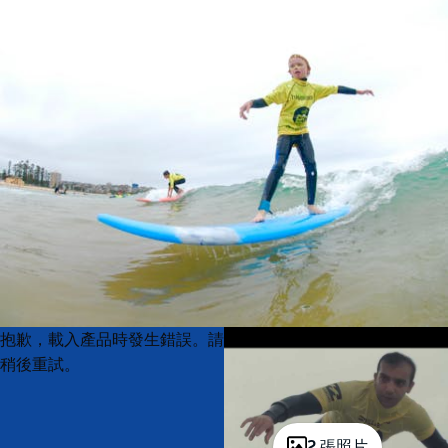
Product
Product
抱歉，載入產品時發生錯誤。請
List
List
稍後重試。
2 張照片