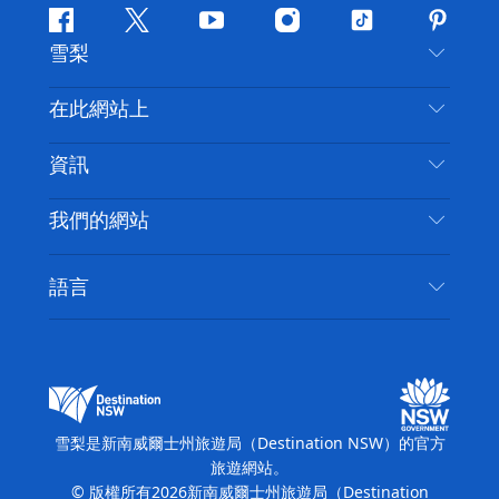
Facebook
嘰
Youtube
Instagram
抖
Pintere
雪梨
嘰
音
喳
聯絡我們
在此網站上
喳
免責聲明
目的地
資訊
隱私
要做的事情
旅行資訊
Cookie 通知
我們的網站
新南威爾士州公路旅行
無障礙雪梨
使用條款
VisitNSW.com
活動
語言
列出您的業務
新南威爾士州旅遊局（Destination NSW）企業網
住宿
新南威爾斯的商業
站
新南威爾斯的教育
新南威爾士州商務活動
新南威爾士州旅遊局（Destination NSW）媒體中
雪梨是新南威爾士州旅遊局（Destination NSW）的官方
心
旅遊網站。
繽紛雪梨燈光音樂節
© 版權所有
2026
新南威爾士州旅遊局（Destination