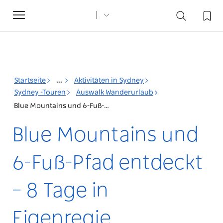
Toggle
navigation
Startseite
...
Aktivitäten in Sydney
Sydney -Touren
Auswalk Wanderurlaub
Blue Mountains und 6-Fuß-Pfad entdeckt – 8 Tage in Eigenregie
Blue Mountains und
6-Fuß-Pfad entdeckt
– 8 Tage in
Eigenregie