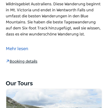
Wildnisgebiet Australiens. Diese Wanderung beginnt
in Mt. Victoria und endet in Wentworth Falls und
umfasst die besten Wanderungen in den Blue
Mountains. Sie haben die beste Tageswanderung
auf dem Six-foot Track hinzugefügt, weil sie wissen,
dass es eine wunderschöne Wanderung ist.
Die Blue Mountains liegen etwa anderthalb Stunden
von Sydney entfernt und sind das am besten
Mehr lesen
zugängliche, zum Weltnaturerbe gehörende
Wildnisgebiet Australiens. Diese Wanderung beginnt
Booking details
in Mt. Victoria und endet in Wentworth Falls und
umfasst die besten Wanderungen in den Blue
Mountains. Sie haben die beste Tageswanderung
auf dem Six-foot Track hinzugefügt, weil sie wissen,
Our Tours
dass es eine wunderschöne Wanderung ist.