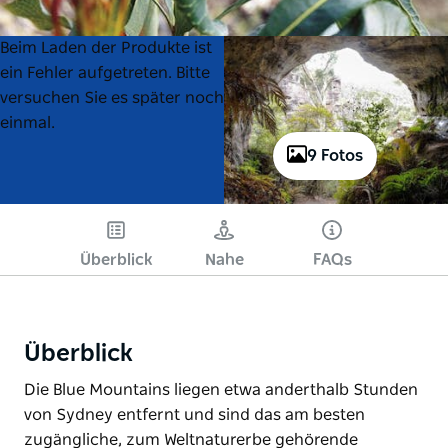
Product
Product
Beim Laden der Produkte ist
List
List
ein Fehler aufgetreten. Bitte
versuchen Sie es später noch
einmal.
9 Fotos
Überblick
Nahe
FAQs
Überblick
Die Blue Mountains liegen etwa anderthalb Stunden
von Sydney entfernt und sind das am besten
zugängliche, zum Weltnaturerbe gehörende