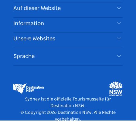
Kontaktieren Sie uns
Auf dieser Website
Haftungsausschluss
Reiseziele
Information
Datenschutz
Aktivitäten
Reiseinformationen
Unsere Websites
Cookie Notice
Roadtrips in New South Wales
Barrierefreies Sydney
Nutzungsbedingungen
VisitNSW.com
Veranstaltungen
Sprache
Tragen Sie Ihr Unternehmen ein
Destination NSW Corporate
Unterkunft
Unternehmen in NSW
Geschäftsveranstaltungen in New South Wales
Bildung in New South Wales
Destination NSW Medienzentrum
Vivid Sydney
Sydney ist die offizielle Tourismusseite für
Destination NSW.
© Copyright
2026
Destination NSW. Alle Rechte
vorbehalten.