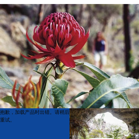
Product
Product
抱歉，加载产品时出错。请稍后
List
List
重试。