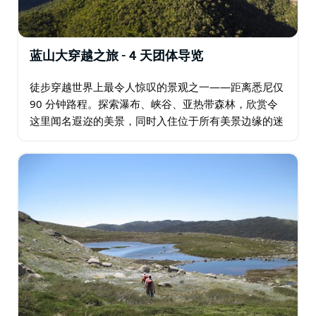
蓝山大穿越之旅 - 4 天团体导览
徒步穿越世界上最令人惊叹的景观之一——距离悉尼仅
90 分钟路程。探索瀑布、峡谷、亚热带森林，欣赏令
这里闻名遐迩的美景，同时入住位于所有美景边缘的迷
人住宿。 蓝山拥有一百万公顷的原始荒野，拥有数不胜
数的步道，您可挥动登山杖探索一番…