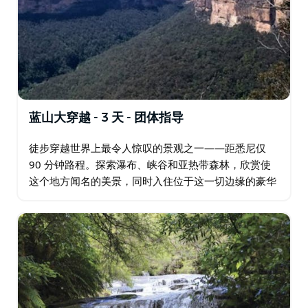
蓝山大穿越 - 3 天 - 团体指导
徒步穿越世界上最令人惊叹的景观之一——距悉尼仅
90 分钟路程。探索瀑布、峡谷和亚热带森林，欣赏使
这个地方闻名的美景，同时入住位于这一切边缘的豪华
住宿。 这是无与伦比的自然美景与精致生活的结合，
Echoes 餐厅和酒吧提供单点餐点服务…