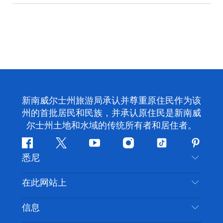
新南威尔士州旅游局承认并尊重原住民作为该
州的首批居民和民族，并承认原住民是新南威
尔士州土地和水域的传统所有者和居住者。
Facebook
叽
YouTube
Instagram
抖
Pintere
悉尼
叽
音
喳
联系我们
在此网站上
喳
免责声明
目的地
信息
隐私
推荐活动