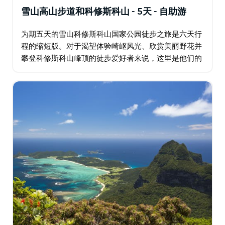
雪山高山步道和科修斯科山 - 5天 - 自助游
为期五天的雪山科修斯科山国家公园徒步之旅是六天行
程的缩短版。对于渴望体验崎岖风光、欣赏美丽野花并
攀登科修斯科山峰顶的徒步爱好者来说，这里是他们的
圣地。徒步穿越古特加高原、佩里舍尔、蓝湖和夏洛特
山口，到达斯雷德博，沿途可欣赏壮丽景色。…