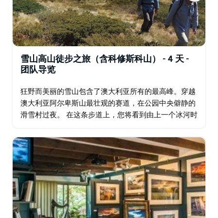
雪山高山徒步之旅（含科修斯科山） - 4 天 -
团队导览
狂野而美丽的雪山包含了澳大利亚所有的最高峰。穿越
澳大利亚阿尔卑斯山最壮观的赛道，在公园中央僻静的
滑雪村过夜。 在这条步道上，您将看到由上一个冰河时
代消退的冰川雕刻而成的古老景观，在蓝湖旁享用午
餐，并漫步穿过雪茄林和色彩缤纷的高山草甸。夏季…