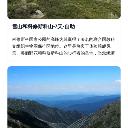
雪山和科修斯科山-7天-自助
科修斯科国家公园的高峰为其赢得了著名的联合国教科
文组织生物圈保护区地位。这里是热衷于体验崎岖风
景、美丽野花和科修斯科山的步行者的圣地，当您蜿蜒
穿过拉格斯溪到达斯雷德伯时，几乎每一步都可以欣赏
到壮丽的景色，真正的完成感。 经过数百万年的冰川…