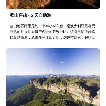
蓝山穿越 - 5 天自助游
蓝山地区距悉尼约一个半小时车程，是澳大利亚最容易
到达的列入世界遗产名录的荒野地区。这条自助徒步路
线穿越高原，从维多利亚山开始，到鲁拉结束，包括蓝
山所有最好的步道。当您蜿蜒穿过群山时，您会惊叹于
众多壮丽的景色和亮点，包括新娘面纱瀑布…