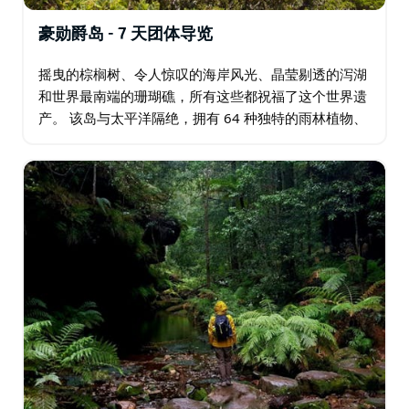
豪勋爵岛 - 7 天团体导览
摇曳的棕榈树、令人惊叹的海岸风光、晶莹剔透的泻湖
和世界最南端的珊瑚礁，所有这些都祝福了这个世界遗
产。 该岛与太平洋隔绝，拥有 64 种独特的雨林植物、
丰富的海鸟群和世界上最稀有的鸟类之一。然而，距离
悉尼或布里斯班仅几个小时的航程。…