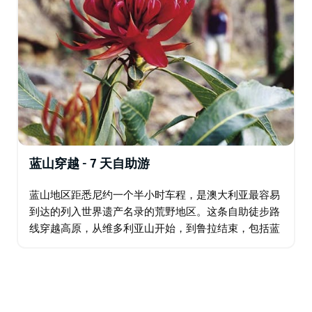
蓝山穿越 - 7 天自助游
蓝山地区距悉尼约一个半小时车程，是澳大利亚最容易
到达的列入世界遗产名录的荒野地区。这条自助徒步路
线穿越高原，从维多利亚山开始，到鲁拉结束，包括蓝
山所有最好的步道。当您蜿蜒穿过群山时，您会惊叹于
众多壮丽的景色和亮点，包括新娘面纱瀑布…