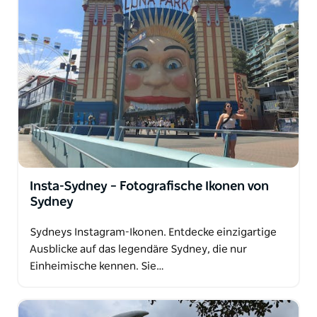
Wir sind stolz darauf, Teil der großartigsten Stadt
der Welt zu sein, denn wir kennen Sydney wie unsere
Westentasche und sind Teil eines Teams, das
einzigartige Erlebnisse in Sydney bietet. Wir haben
uns darauf spezialisiert, Menschen die wahren
Seiten der Stadt zu zeigen, und genau das liegt uns
am Herzen.
Unsere Philosophie lautet: „Besuchen Sie Sydney
nicht nur … erleben Sie es!“
Insta-Sydney – Fotografische Ikonen von
Sydney
Sydneys Instagram-Ikonen. Entdecke einzigartige
Ausblicke auf das legendäre Sydney, die nur
Einheimische kennen. Sie…