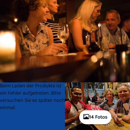
Product
Product
Beim Laden der Produkte ist
List
List
ein Fehler aufgetreten. Bitte
versuchen Sie es später noch
einmal.
14 Fotos