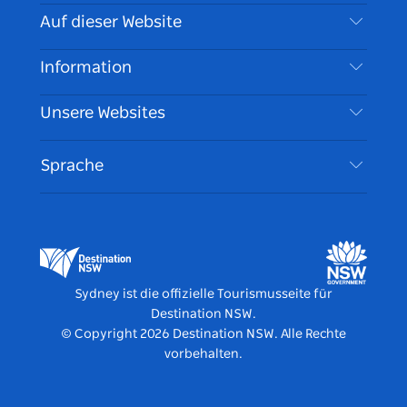
Kontaktieren Sie uns
Auf dieser Website
Haftungsausschluss
Reiseziele
Information
Datenschutz
Aktivitäten
Reiseinformationen
Unsere Websites
Cookie Notice
Roadtrips in New South Wales
Barrierefreies Sydney
Nutzungsbedingungen
VisitNSW.com
Veranstaltungen
Sprache
Tragen Sie Ihr Unternehmen ein
Destination NSW Corporate
Unterkunft
Unternehmen in NSW
Geschäftsveranstaltungen in New South Wales
Bildung in New South Wales
Destination NSW Medienzentrum
Vivid Sydney
Sydney ist die offizielle Tourismusseite für
Destination NSW.
© Copyright
2026
Destination NSW. Alle Rechte
vorbehalten.