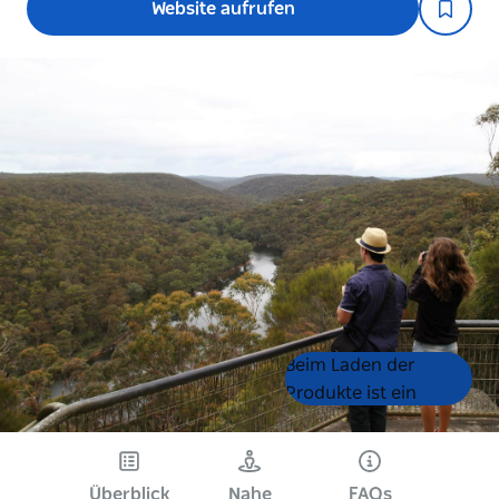
Website aufrufen
Product
Product
Beim Laden der
List
List
Produkte ist ein
Fehler aufgetreten.
Bitte versuchen Sie es
später noch einmal.
Überblick
Nahe
FAQs