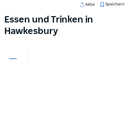
Speichern
Aktie
Essen und Trinken in
Hawkesbury
Kartenansicht
Beim Laden der Produkte ist ein Fehler aufgetreten.
Bitte versuchen Sie es später noch einmal.