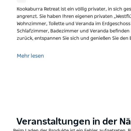
Kookaburra Retreat ist ein völlig privater, in sich 
angrenzt. Sie haben Ihren eigenen privaten „Westflü
Wohnzimmer, Toilette und Veranda im Erdgeschoss
Schlafzimmer, Badezimmer und Veranda befinden s
zurück, entspannen Sie sich und genießen Sie den 
Kookaburra Retreat ist ein völlig privater, in sich 
angrenzt. Sie haben Ihren eigenen privaten „Westflü
Mehr lesen
Wohnzimmer, Toilette und Veranda im Erdgeschoss
Schlafzimmer, Badezimmer und Veranda befinden 
Lehnen Sie sich zurück, entspannen Sie sich und ge
Ihrer Haustür. Erkunden Sie die vielen Buschwande
Umgebung zugänglich sind. Viel zu tun und zu sehe
Product
Veranstaltungen in der N
List
Product
Beim Laden der Produkte ist ein Fehler aufgetreten. B