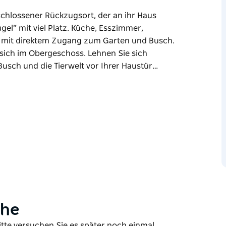
geschlossener Rückzugsort, der an ihr Haus
gel“ mit viel Platz. Küche, Esszimmer,
 mit direktem Zugang zum Garten und Busch.
ich im Obergeschoss. Lehnen Sie sich
Busch und die Tierwelt vor Ihrer Haustür…
geschlossener Rückzugsort, der an ihr Haus
gel“ mit viel Platz. Küche, Esszimmer,
 mit direktem Zugang zum Garten und Busch.
sich im Obergeschoss.
nießen Sie den Busch und die Tierwelt vor
rwege, die vom Hinterhof und in der
n oder einfach nur die Ruhe zu genießen.
ähe
itte versuchen Sie es später noch einmal.