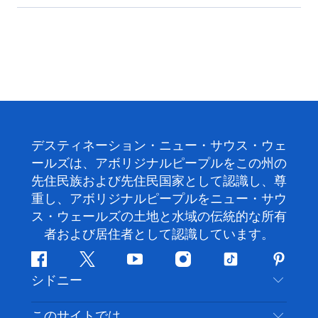
デスティネーション・ニュー・サウス・ウェ
ールズは、アボリジナルピープルをこの州の
先住民族および先住民国家として認識し、尊
重し、アボリジナルピープルをニュー・サウ
ス・ウェールズの土地と水域の伝統的な所有
者および居住者として認識しています。
フ
ツ
ユ
イ
テ
ピ
シドニー
ェ
イ
ー
ン
ィ
ン
イ
ッ
チ
ス
ッ
タ
お問い合わせ
このサイトでは