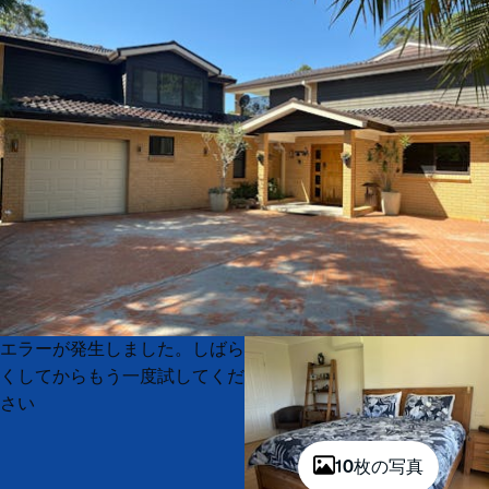
Product
Product
エラーが発生しました。しばら
List
List
くしてからもう一度試してくだ
さい
10枚の写真