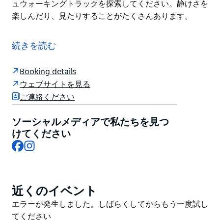
ュウォーキングトラックを探索してください。静けさを
楽しんだり、見たりすることがたくさんあります。
Kookaburra Retreat は、家に隣接する完全にプライベ
ートな自己完結型のリトリートです。十分なスペースを
続きを読む
備えたプライベートな「ウェストウィング」がありま
す。裏庭と茂みに直接アクセスできる階下のキッチン、
Booking details
ダイニング、ラウンジ、トイレ、ベランダ。ベッドルー
ウェブサイトを見る
ム、バスルーム、ベランダは 2 階にあります。
ご連絡ください
座ってリラックスし、すぐそばの茂みや野生生物をお楽
しみください。裏庭や地域内からアクセスできる多くの
ソーシャルメディアで私たちを見つ
ブッシュウォーキングトラックを探索してください。静
けてください
Facebook
Instagram
けさを楽しんだり、見たりすることがたくさんありま
す。
近くのイベント
Product
List
Product
エラーが発生しました。しばらくしてからもう一度試し
List
てください