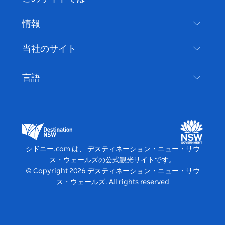
ス
タ
ュ
タ
ク
レ
免責事項
ブ
ー
ー
グ
ト
ス
目的地
情報
ッ
ブ
ラ
ッ
ト
プライバシー
やるべきこと
ク
ム
ク
旅行情報
当社のサイト
クッキーに関する通知
ニューサウスウェールズ州のロードトリップ
アクセシブルシドニー
利用規約
VisitNSW.com
イベント
言語
ビジネスを登録する
デスティネーション・ニュー・サウス・ウェール
宿泊施設
NSWでのビジネス
ズコーポレート
ニューサウスウェールズ州の教育
ビジネスイベント NSW
デスティネーション・ニュー・サウス・ウェール
シドニー.com は、 デスティネーション・ニュー・サウ
ズメディアセンター
ス・ウェールズの公式観光サイトです。
ビビッド・シドニー
© Copyright
2026
デスティネーション・ニュー・サウ
ス・ウェールズ. All rights reserved