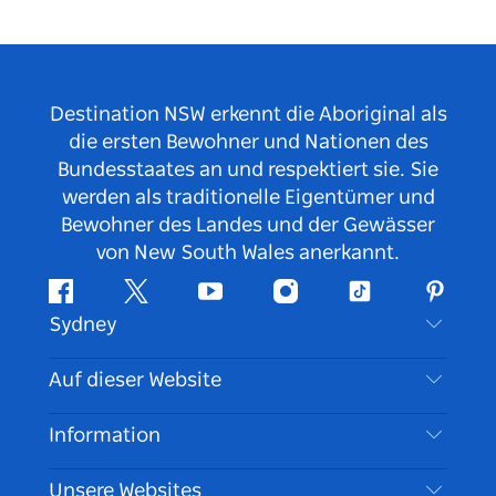
Destination NSW erkennt die Aboriginal als
die ersten Bewohner und Nationen des
Bundesstaates an und respektiert sie. Sie
werden als traditionelle Eigentümer und
Bewohner des Landes und der Gewässer
von New South Wales anerkannt.
Facebook
Twitter
YouTube
Instagram
TikTok
Pintere
Sydney
Kontaktieren Sie uns
Auf dieser Website
Haftungsausschluss
Reiseziele
Information
Datenschutz
Aktivitäten
Reiseinformationen
Unsere Websites
Cookie Notice