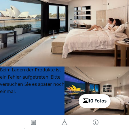
Product
Product
Beim Laden der Produkte ist
List
List
ein Fehler aufgetreten. Bitte
versuchen Sie es später noch
einmal.
10 Fotos