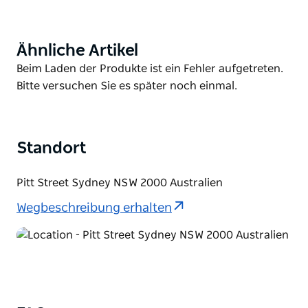
Arkade.
Mit mehr als 600 Fachgeschäften, Myer und David
Ähnliche Artikel
Product
Jones, alle im Umkreis von zwei Häuserblocks finden
List
Product
Beim Laden der Produkte ist ein Fehler aufgetreten.
Sie mit ziemlicher Sicherheit etwas, das zu Ihrem
List
Bitte versuchen Sie es später noch einmal.
Stil und Budget passt.
Standort
Pitt Street Sydney NSW 2000 Australien
Wegbeschreibung erhalten