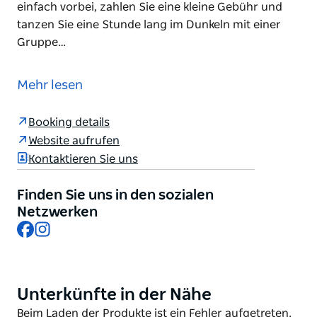
einfach vorbei, zahlen Sie eine kleine Gebühr und
tanzen Sie eine Stunde lang im Dunkeln mit einer
Gruppe…
Nehmen Sie an einem der vielen „No Lights No
Lycra“-Tanzkurse in ganz Sydney teil und spüren Sie
Mehr lesen
den euphorischen Rausch der Bewegung ohne
Scham. Die lockeren Tanzsessions von „No Lights No
Booking details
Lycra“ sind frei gestaltet: Die Räume sind schwach
Website aufrufen
beleuchtet, es gibt keine Lehrer oder Schritte, eine
Kontaktieren Sie uns
Anmeldung ist nicht erforderlich. Kommen Sie
einfach vorbei, zahlen Sie eine kleine Gebühr und
Finden Sie uns in den sozialen
tanzen Sie eine Stunde lang im Dunkeln mit einer
Netzwerken
Gruppe Gleichgesinnter.
Facebook
Instagram
Unterkünfte in der Nähe
Product
List
Product
Beim Laden der Produkte ist ein Fehler aufgetreten.