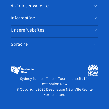
Kontaktieren Sie uns
Auf dieser Website
Haftungsausschluss
Reiseziele
Information
Datenschutz
Aktivitäten
Reiseinformationen
Unsere Websites
Cookie Notice
Roadtrips in New South Wales
Barrierefreies Sydney
Nutzungsbedingungen
VisitNSW.com
Veranstaltungen
Sprache
Tragen Sie Ihr Unternehmen ein
Destination NSW Corporate
Unterkunft
Unternehmen in NSW
Geschäftsveranstaltungen in New South Wales
Bildung in New South Wales
Destination NSW Medienzentrum
Vivid Sydney
Sydney ist die offizielle Tourismusseite für
Destination NSW.
© Copyright
2026
Destination NSW. Alle Rechte
vorbehalten.