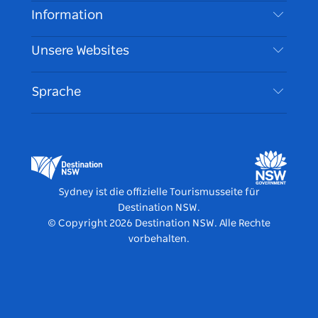
Reiseziele
Information
Datenschutz
Aktivitäten
Reiseinformationen
Unsere Websites
Cookie Notice
Roadtrips in New South Wales
Barrierefreies Sydney
Nutzungsbedingungen
VisitNSW.com
Veranstaltungen
Sprache
Tragen Sie Ihr Unternehmen ein
Destination NSW Corporate
Unterkunft
Unternehmen in NSW
Geschäftsveranstaltungen in New South Wales
Bildung in New South Wales
Destination NSW Medienzentrum
Vivid Sydney
Sydney ist die offizielle Tourismusseite für
Destination NSW.
© Copyright
2026
Destination NSW. Alle Rechte
vorbehalten.