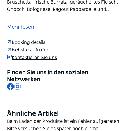
Bruschetta, frische Burrata, geräuchertes Fleisch,
Gnocchi Bolognese, Ragout Pappardelle und…
Moretti's wurde 1997 gegründet und ist auf Pizza im
römischen Stil und authentische italienische Küche
Mehr lesen
spezialisiert. Mit dem Ethos „Einfachheit ist die
ultimative Raffinesse … Bei echter italienischer Küche
Booking details
geht es um Einfachheit“ konzentriert sich die
Website aufrufen
Speisekarte auf unkomplizierte, aber köstliche und
Kontaktieren Sie uns
frische italienische Gerichte. Denken Sie an
Bruschetta, frische Burrata, geräuchertes Fleisch,
Finden Sie uns in den sozialen
Gnocchi Bolognese, Ragout Pappardelle und
Netzwerken
gebratenen Spatchcock. Ein absolutes Muss für alle,
Facebook
Instagram
die den Geschmack Italiens in Leichardt erleben
möchten.
Ähnliche Artikel
Product
List
Product
Beim Laden der Produkte ist ein Fehler aufgetreten.
List
Bitte versuchen Sie es später noch einmal.