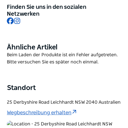
historischer Busse aus den 1920er bis 1980er Jahren
Finden Sie uns in den sozialen
zu erhalten.
Netzwerken
Facebook
Instagram
Ihre Organisation existiert seit über 25 Jahren dank
unserer vollständig ehrenamtlichen Mitarbeiter, die
dafür sorgen, dass ihre Fahrzeuge regelmäßig für
verschiedene Gemeinde- und
Ähnliche Artikel
Product
Wohltätigkeitsveranstaltungen zur Verfügung
List
Product
Beim Laden der Produkte ist ein Fehler aufgetreten.
gestellt werden.
List
Bitte versuchen Sie es später noch einmal.
Standort
25 Derbyshire Road Leichhardt NSW 2040 Australien
Wegbeschreibung erhalten