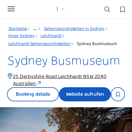
Toggle
navigation
Startseite
...
Sehenswürdigkeiten in Sydney
Inner Sydney
Leichhardt
Leichhardt Sehenswürdigkeiten
Sydney Busmuseum
Sydney Busmuseum
25 Derbyshire Road Leichhardt NSW 2040
Australien
Booking details
Website aufrufen