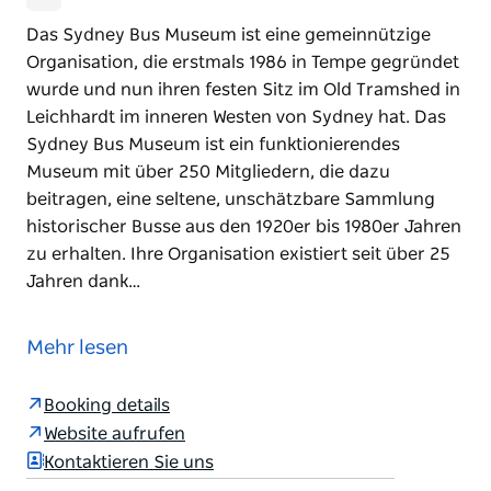
Das Sydney Bus Museum ist eine gemeinnützige
Organisation, die erstmals 1986 in Tempe gegründet
wurde und nun ihren festen Sitz im Old Tramshed in
Leichhardt im inneren Westen von Sydney hat. Das
Sydney Bus Museum ist ein funktionierendes
Museum mit über 250 Mitgliedern, die dazu
beitragen, eine seltene, unschätzbare Sammlung
historischer Busse aus den 1920er bis 1980er Jahren
zu erhalten. Ihre Organisation existiert seit über 25
Jahren dank…
Das Sydney Bus Museum ist eine gemeinnützige
Organisation, die erstmals 1986 in Tempe gegründet
Mehr lesen
wurde und nun ihren festen Sitz im Old Tramshed in
Leichhardt im inneren Westen von Sydney hat.
Booking details
Das Sydney Bus Museum ist ein funktionierendes
Website aufrufen
Museum mit über 250 Mitgliedern, die dazu
Kontaktieren Sie uns
beitragen, eine seltene, unschätzbare Sammlung