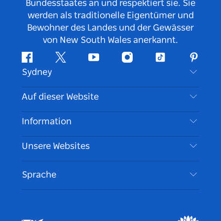
Bundesstaates an und respektiert sie. Sie
werden als traditionelle Eigentümer und
Bewohner des Landes und der Gewässer
von New South Wales anerkannt.
Facebook
Twitter
YouTube
Instagram
TikTok
Pintere
Sydney
Kontaktieren Sie uns
Auf dieser Website
Haftungsausschluss
Reiseziele
Information
Datenschutz
Aktivitäten
Reiseinformationen
Unsere Websites
Cookie Notice
Roadtrips in New South Wales
Barrierefreies Sydney
Nutzungsbedingungen
VisitNSW.com
Veranstaltungen
Sprache
Tragen Sie Ihr Unternehmen ein
Destination NSW Corporate
Unterkunft
Unternehmen in NSW
Geschäftsveranstaltungen in New South Wales
Bildung in New South Wales