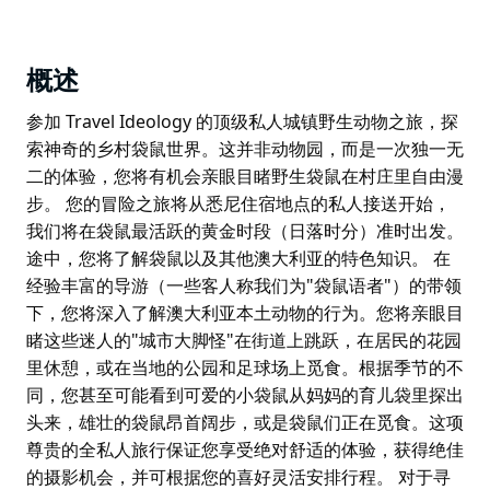
概述
参加 Travel Ideology 的顶级私人城镇野生动物之旅，探
索神奇的乡村袋鼠世界。这并非动物园，而是一次独一无
二的体验，您将有机会亲眼目睹野生袋鼠在村庄里自由漫
步。 您的冒险之旅将从悉尼住宿地点的私人接送开始，
我们将在袋鼠最活跃的黄金时段（日落时分）准时出发。
途中，您将了解袋鼠以及其他澳大利亚的特色知识。 在
经验丰富的导游（一些客人称我们为"袋鼠语者"）的带领
下，您将深入了解澳大利亚本土动物的行为。您将亲眼目
睹这些迷人的"城市大脚怪"在街道上跳跃，在居民的花园
里休憩，或在当地的公园和足球场上觅食。根据季节的不
同，您甚至可能看到可爱的小袋鼠从妈妈的育儿袋里探出
头来，雄壮的袋鼠昂首阔步，或是袋鼠们正在觅食。这项
尊贵的全私人旅行保证您享受绝对舒适的体验，获得绝佳
的摄影机会，并可根据您的喜好灵活安排行程。 对于寻