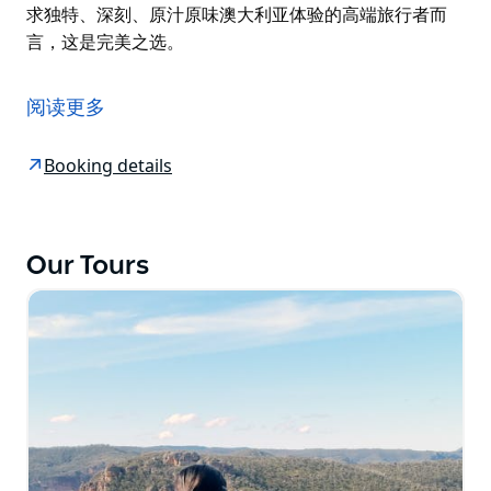
求独特、深刻、原汁原味澳大利亚体验的高端旅行者而
言，这是完美之选。
参加 Travel Ideology 的顶级私人城镇野生动物之旅，探
索神奇的乡村袋鼠世界。这并非动物园，而是一次独一无
阅读更多
二的体验，您将有机会亲眼目睹野生袋鼠在村庄里自由漫
步。
Booking details
您的冒险之旅将从悉尼住宿地点的私人接送开始，我们将
在袋鼠最活跃的黄金时段（日落时分）准时出发。途中，
您将了解袋鼠以及其他澳大利亚的特色知识。
Our Tours
在经验丰富的导游（一些客人称我们为"袋鼠语者"）的带
领下，您将深入了解澳大利亚本土动物的行为。您将亲眼
目睹这些迷人的"城市大脚怪"在街道上跳跃，在居民的花
园里休憩，或在当地的公园和足球场上觅食。根据季节的
不同，您甚至可能看到可爱的小袋鼠从妈妈的育儿袋里探
出头来，雄壮的袋鼠昂首阔步，或是袋鼠们正在觅食。这
项尊贵的全私人旅行保证您享受绝对舒适的体验，获得绝
佳的摄影机会，并可根据您的喜好灵活安排行程。