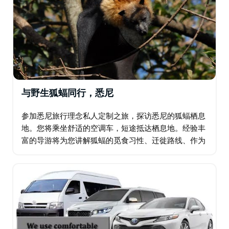
与野生狐蝠同行，悉尼
参加悉尼旅行理念私人定制之旅，探访悉尼的狐蝠栖息
地。您将乘坐舒适的空调车，短途抵达栖息地。经验丰
富的导游将为您讲解狐蝠的觅食习性、迁徙路线、作为
种子传播者和授粉者的角色、它们携带的疾病等等。 有
时…