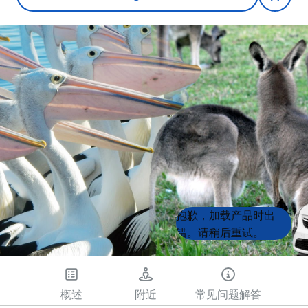
Product
Product
抱歉，加载产品时出
List
List
错。请稍后重试。
概述
附近
常见问题解答