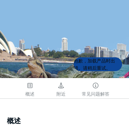
Product
Product
抱歉，加载产品时出
List
List
错。请稍后重试。
概述
附近
常见问题解答
概述