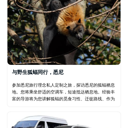
与野生狐蝠同行，悉尼
参加悉尼旅行理念私人定制之旅，探访悉尼的狐蝠栖息
地。您将乘坐舒适的空调车，短途抵达栖息地。经验丰
富的导游将为您讲解狐蝠的觅食习性、迁徙路线、作为
种子传播者和授粉者的角色、它们携带的疾病等等。 有
时…