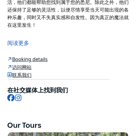
活，他们都能帮助您找到属于您的悉尼。除此之外，他们
还保持了足够的灵活性，以便尽情享受当天可能出现的各
种乐趣，同时又不失真实感和自发性。因为真正的魔法就
在这里发生！
悉尼定制旅游公司 (Sydney Bespoke Tours) 提供悉尼及
周边地区（包括蓝山、猎人谷和南部高地）的私人定制旅
阅读更多
游服务。
您可以选择一系列精心设计的体验，或让他们为您量身定
Booking details
制您的一天。
访问网站
联系我们
让他们成为您值得信赖的悉尼知己——他们熟知这座美丽
的城市，并知道如何以热情和创造力探索这座城市。
在社交媒体上找到我们
他们为您量身定制的行程，确保完美无瑕、各方面都独具
Facebook
Instagram
特色，最重要的是，为您带来个性化和独特的体验。因为
每位旅行者都是独一无二的。
他们乐于帮助您打造个性化、灵活且充满灵感的行程。无
Our Tours
论您是初次探索悉尼的情侣，还是渴望行动和冒险的家
庭，他们都能为您提供合适的方案。无论您是喜欢漫步还