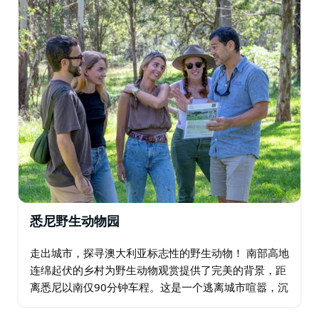
是肩负使命的游客，他们都能找到合适的节奏。
无论您热爱美食还是历史，喜欢放松身心还是融入当地人
的生活，他们都能帮助您找到属于您的悉尼。除此之外，
他们还保持了足够的灵活性，以便尽情享受当天可能出现
的各种乐趣，同时又不失真实感和自发性。因为真正的魔
法就在这里发生！
悉尼野生动物园
走出城市，探寻澳大利亚标志性的野生动物！ 南部高地
连绵起伏的乡村为野生动物观赏提供了完美的背景，距
离悉尼以南仅90分钟车程。这是一个逃离城市喧嚣，沉
浸在大自然中，探索澳大利亚独特动物自然栖息地的绝