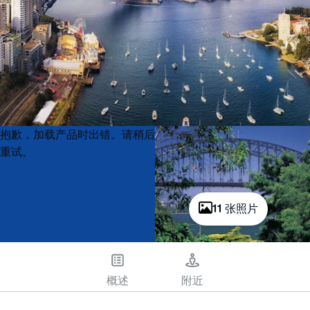
Product
Product
抱歉，加载产品时出错。请稍后
List
List
重试。
11 张照片
概述
附近