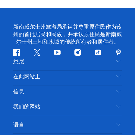
新南威尔士州旅游局承认并尊重原住民作为该
州的首批居民和民族，并承认原住民是新南威
尔士州土地和水域的传统所有者和居住者。
Facebook
叽
YouTube
Instagram
抖
Pintere
悉尼
叽
音
喳
联系我们
在此网站上
喳
免责声明
目的地
信息
隐私
推荐活动
旅行信息
Cookie 通知
我们的网站
新南威尔士州公路旅行
无障碍悉尼
使用条款
VisitNSW.com
活动
语言
列出您的业务
新南威尔士州旅游局企业网站
住宿