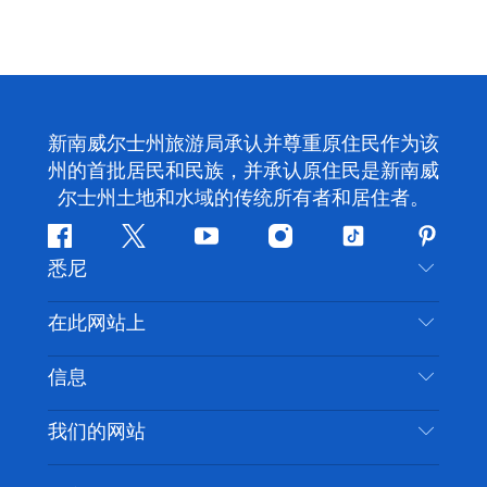
新南威尔士州旅游局承认并尊重原住民作为该
州的首批居民和民族，并承认原住民是新南威
尔士州土地和水域的传统所有者和居住者。
Facebook
叽
YouTube
Instagram
抖
Pintere
悉尼
叽
音
喳
联系我们
在此网站上
喳
免责声明
目的地
信息
隐私
推荐活动
旅行信息
Cookie 通知
我们的网站
新南威尔士州公路旅行
无障碍悉尼
使用条款
VisitNSW.com