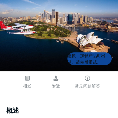
Product
Product
抱歉，加载产品时出
List
List
错。请稍后重试。
概述
附近
常见问题解答
概述