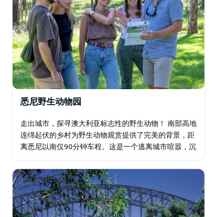
悉尼野生动物园
走出城市，探寻澳大利亚标志性的野生动物！ 南部高地
连绵起伏的乡村为野生动物观赏提供了完美的背景，距
离悉尼以南仅90分钟车程。这是一个逃离城市喧嚣，沉
浸在大自然中，探索澳大利亚独特动物自然栖息地的绝
佳机会。 我们会根据您的近期野生动物目击情况…