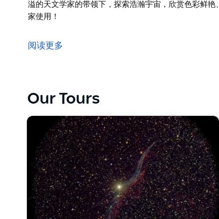
溢的天文学家的带领下，探索浩瀚宇宙，欣赏色彩鲜艳
家使用！
他们是蓝山观星团队（也以杰维斯湾观星和堪培拉观星
之旅带到悉尼风景如画的百年纪念公园！
阅读更多
在悉尼市中心的标志性百年纪念公园，沉浸于令人叹为
璀璨的星辰熠熠生辉。透过革命性的全新目镜，您将在
赏色彩鲜艳、清晰度惊人的数千颗天体。这款目镜仅在
Our Tours