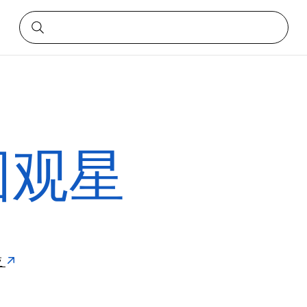
园观星
亚