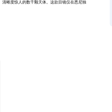
、清晰度惊人的数千颗天体。这款目镜仅在悉尼独
而闻名），现在他们非常兴奋地将屡获殊荣的观星
观止的观星体验。公园绿地环绕，南半球夜空中最
热情洋溢的天文学家的带领下，探索浩瀚宇宙，欣
悉尼独家使用！