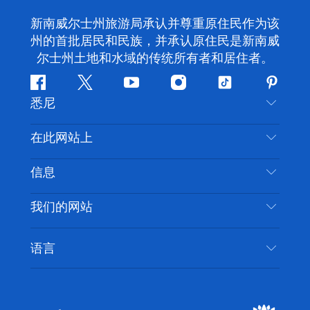
新南威尔士州旅游局承认并尊重原住民作为该
州的首批居民和民族，并承认原住民是新南威
尔士州土地和水域的传统所有者和居住者。
Facebook
叽
YouTube
Instagram
抖
Pintere
悉尼
叽
音
喳
联系我们
在此网站上
喳
免责声明
目的地
信息
隐私
推荐活动
旅行信息
Cookie 通知
我们的网站
新南威尔士州公路旅行
无障碍悉尼
使用条款
VisitNSW.com
活动
语言
列出您的业务
新南威尔士州旅游局企业网站
住宿
新南威尔士州的商业
新南威尔士州商务活动
新南威尔士州的教育