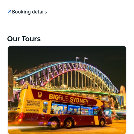
（Milsons Point）和麦考利夫人座椅（Mrs.
Macquarie's Chair）等独特景点，并聆听我们专业导游
Booking details
的精彩讲解。
出发地点：1号站（环形码头）
出发时间：行程于下午6:30出发，请提前15分钟到达。
Our Tours
行程结束于1号站（环形码头）。
请注意：夜游为直达行程（非随上随下）。门票不予退
款。