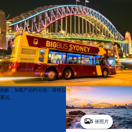
Product
Product
抱歉，加载产品时出错。请稍后
List
List
重试。
5 张照片