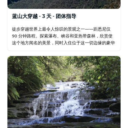
蓝山大穿越 - 3 天 - 团体指导
徒步穿越世界上最令人惊叹的景观之一——距悉尼仅
90 分钟路程。探索瀑布、峡谷和亚热带森林，欣赏使
这个地方闻名的美景，同时入住位于这一切边缘的豪华
住宿。 这是无与伦比的自然美景与精致生活的结合，
Echoes 餐厅和酒吧提供单点餐点服务…