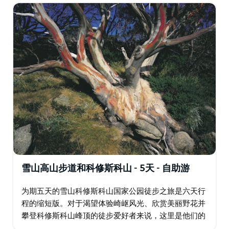
雪山高山步道和科修斯科山 - 5天 - 自助游
为期五天的雪山科修斯科山国家公园徒步之旅是六天行
程的缩短版。对于渴望体验崎岖风光、欣赏美丽野花并
攀登科修斯科山峰顶的徒步爱好者来说，这里是他们的
圣地。徒步穿越古特加高原、佩里舍尔、蓝湖和夏洛特