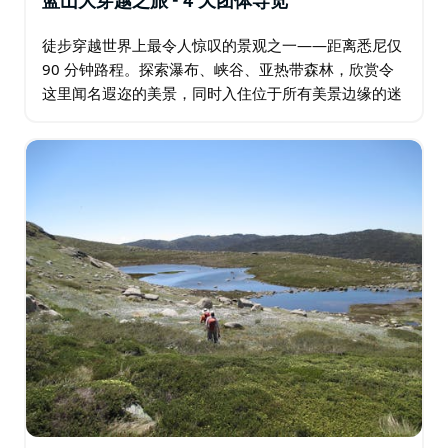
蓝山大穿越之旅 - 4 天团体导览
徒步穿越世界上最令人惊叹的景观之一——距离悉尼仅
90 分钟路程。探索瀑布、峡谷、亚热带森林，欣赏令
这里闻名遐迩的美景，同时入住位于所有美景边缘的迷
人住宿。 蓝山拥有一百万公顷的原始荒野，拥有数不胜
数的步道，您可挥动登山杖探索一番…