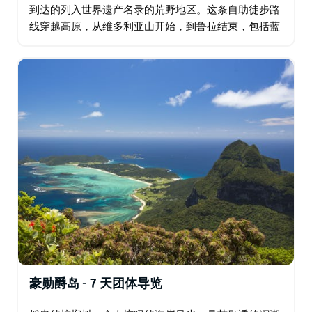
到达的列入世界遗产名录的荒野地区。这条自助徒步路
线穿越高原，从维多利亚山开始，到鲁拉结束，包括蓝
山所有最好的步道。当您蜿蜒穿过群山时，您会惊叹于
众多壮丽的景色和亮点，包括新娘面纱瀑布…
豪勋爵岛 - 7 天团体导览