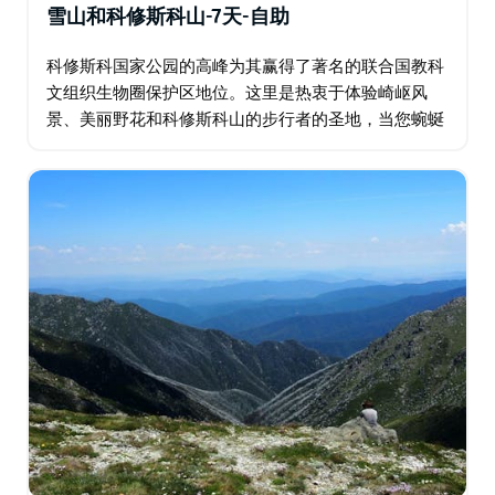
雪山和科修斯科山-7天-自助
科修斯科国家公园的高峰为其赢得了著名的联合国教科
文组织生物圈保护区地位。这里是热衷于体验崎岖风
景、美丽野花和科修斯科山的步行者的圣地，当您蜿蜒
穿过拉格斯溪到达斯雷德伯时，几乎每一步都可以欣赏
到壮丽的景色，真正的完成感。 经过数百万年的冰川…