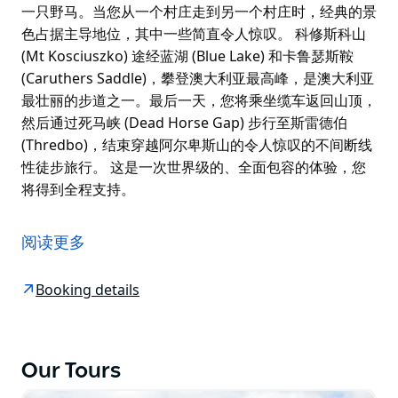
一只野马。当您从一个村庄走到另一个村庄时，经典的景
色占据主导地位，其中一些简直令人惊叹。 科修斯科山
(Mt Kosciuszko) 途经蓝湖 (Blue Lake) 和卡鲁瑟斯鞍
(Caruthers Saddle)，攀登澳大利亚最高峰，是澳大利亚
最壮丽的步道之一。最后一天，您将乘坐缆车返回山顶，
然后通过死马峡 (Dead Horse Gap) 步行至斯雷德伯
(Thredbo)，结束穿越阿尔卑斯山的令人惊叹的不间断线
性徒步旅行。 这是一次世界级的、全面包容的体验，您
将得到全程支持。
狂野而美丽的雪山包含了澳大利亚所有的最高峰。穿越澳
大利亚阿尔卑斯山最壮观的赛道，在公园中央僻静的滑雪
阅读更多
村过夜。
在这条步道上，您将看到由上一个冰河时代消退的冰川雕
Booking details
刻而成的古老景观，在蓝湖旁享用午餐，并漫步穿过雪茄
林和色彩缤纷的高山草甸。夏季，野花盛开，只有亲眼所
见才能相信。野马在山坡上漫步，有可能发现一只野马。
Our Tours
当您从一个村庄走到另一个村庄时，经典的景色占据主导
地位，其中一些简直令人惊叹。