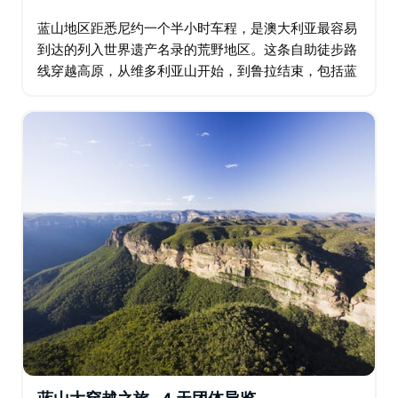
蓝山地区距悉尼约一个半小时车程，是澳大利亚最容易
到达的列入世界遗产名录的荒野地区。这条自助徒步路
线穿越高原，从维多利亚山开始，到鲁拉结束，包括蓝
山所有最好的步道。当您蜿蜒穿过群山时，您会惊叹于
众多壮丽的景色和亮点，包括新娘面纱瀑布…