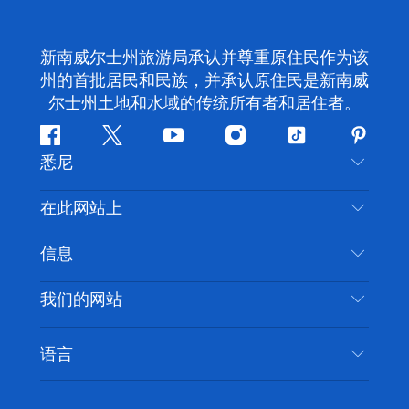
新南威尔士州旅游局承认并尊重原住民作为该
州的首批居民和民族，并承认原住民是新南威
尔士州土地和水域的传统所有者和居住者。
Facebook
叽
YouTube
Instagram
抖
Pintere
悉尼
叽
音
喳
联系我们
在此网站上
喳
免责声明
目的地
信息
隐私
推荐活动
旅行信息
Cookie 通知
我们的网站
新南威尔士州公路旅行
无障碍悉尼
使用条款
VisitNSW.com
活动
语言
列出您的业务
新南威尔士州旅游局企业网站
住宿
新南威尔士州的商业
新南威尔士州商务活动