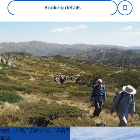
Booking details
Product
Product
抱歉，加载产品时出错。请稍后
List
List
重试。