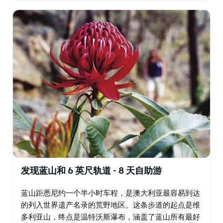
山口，到达斯雷德博，沿途可欣赏壮丽景色。…
发现蓝山和 6 英尺轨道 - 8 天自助游
蓝山距悉尼约一个半小时车程，是澳大利亚最容易到达
的列入世界遗产名录的荒野地区。这条步道的起点是维
多利亚山，终点是温特沃斯瀑布，涵盖了蓝山所有最好