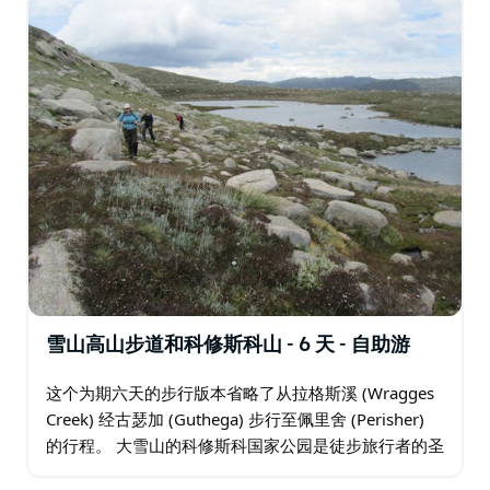
科修斯科山 (Mt Kosciuszko) 途经蓝湖 (Blue Lake) 和卡
鲁瑟斯鞍 (Caruthers Saddle)，攀登澳大利亚最高峰，
是澳大利亚最壮丽的步道之一。最后一天，您将乘坐缆车
返回山顶，然后通过死马峡 (Dead Horse Gap) 步行至斯
雷德伯 (Thredbo)，结束穿越阿尔卑斯山的令人惊叹的不
间断线性徒步旅行。
这是一次世界级的、全面包容的体验，您将得到全程支
持。
雪山高山步道和科修斯科山 - 6 天 - 自助游
这个为期六天的步行版本省略了从拉格斯溪 (Wragges
Creek) 经古瑟加 (Guthega) 步行至佩里舍 (Perisher)
的行程。 大雪山的科修斯科国家公园是徒步旅行者的圣
地，他们热衷于体验崎岖的风景和美丽的野花…