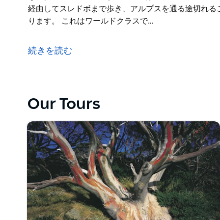
経由してスレドボまで歩き、アルプスを通る途切れる
ります。 これはワールドクラスで…
荒々しく険しい美しい雪山には、オーストラリアの最
アルプスの最も壮観なコースを横断し、公園の真ん中
続きを読む
この散歩では、最後の氷河期の後退した氷河によって
ランチを楽しみ、スノーガムの森や色とりどりの高山
なければわかりません。ブランビーは山腹を徘徊して
へと歩いていくと、古典的な景色が広がり、その中に
Our Tours
ブルー レイクとカラザーズ サドルを経由してオース
ラリアで最も壮大な散歩コースの 1 つです。最終日
ース ギャップを経由してスレドボまで歩き、アルプ
キングを締めくくります。
これはワールドクラスで、全面的にサポートされる包