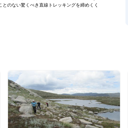
ことのない驚くべき直線トレッキングを締めくく
高峰がすべて含まれています。オーストラリア
にある人里離れたスキー村に宿泊します。
刻まれた古代の風景を鑑賞し、ブルー湖のそばで
の牧草地を歩きます。夏には、野の花は実際に見
いるので、見つかる可能性があります。村から村
は単に驚くべきものもあります。
トラリア最高峰に登るコジオスコ山は、オースト
は、チェアリフトに乗って頂上まで戻り、デッド ホ
スを通る途切れることのない驚くべき直線トレッ
括的な体験です。