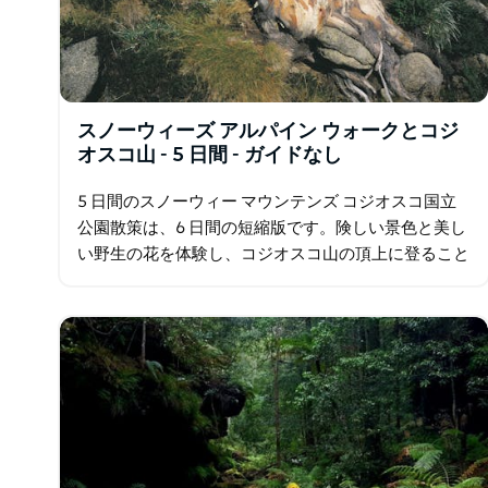
スノーウィーズ アルパイン ウォークとコジ
オスコ山 - 5 日間 - ガイドなし
5 日間のスノーウィー マウンテンズ コジオスコ国立
公園散策は、6 日間の短縮版です。険しい景色と美し
い野生の花を体験し、コジオスコ山の頂上に登ること
に熱心なウォーカーのメッカ。グテガ、ペリッシャ
ー、ブルー レイク、シャーロッツ…