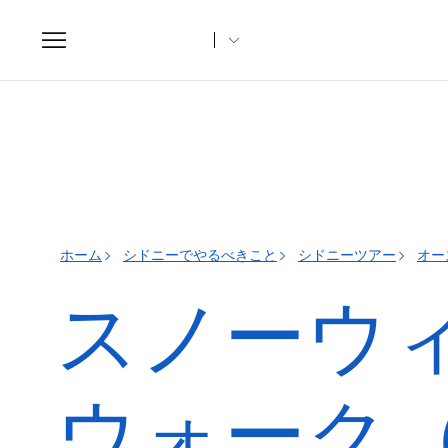
Toggle
navigation
ホーム
シドニーでやるべきこと
シドニーツアー
オー
スノーウ
ウォーク