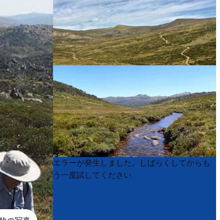
Product
Product
エラーが発生しました。しばらくしてからも
List
List
う一度試してください