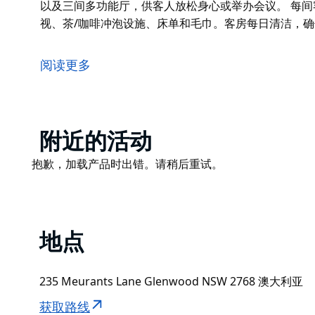
以及三间多功能厅，供客人放松身心或举办会议。 每
视、茶/咖啡冲泡设施、床单和毛巾。客房每日清洁，
位于格伦伍德的瓦伦丁体育公园是悉尼西部地区运动队
该住宿地点距离室内体育中心、两块人造草坪场地和三块
阅读更多
育比赛、裁判和教练研讨会等活动。
瓦伦丁体育公园一次最多可容纳 192 位客人。住宿提供 
客人放松身心或举办会议。
Product
附近的活动
每间客房均配备独立卫浴、地毯、阳台、空调、电视、
List
Product
抱歉，加载产品时出错。请稍后重试。
确保您拥有舒适的住宿体验。
List
地点
235 Meurants Lane Glenwood NSW 2768 澳大利亚
获取路线