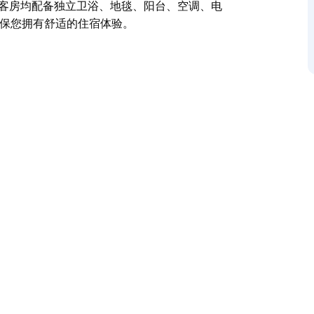
间客房均配备独立卫浴、地毯、阳台、空调、电
确保您拥有舒适的住宿体验。
、学校和私人住宿的理想之选。
天然草坪场地仅 50 米，方便您举办训练营、体
38 间四人间、20 间双人间以及三间多功能厅，供
茶/咖啡冲泡设施、床单和毛巾。客房每日清洁，