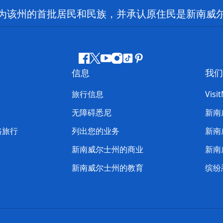
为该州的首批居民和民族，并承认原住民是新南威
Facebook
叽
YouTube
Instagram
抖
Pinterest
信息
我们
叽
音
喳
旅行信息
Visi
喳
无障碍悉尼
新南
路旅行
列出您的业务
新南
新南威尔士州的商业
新南
新南威尔士州的教育
缤纷