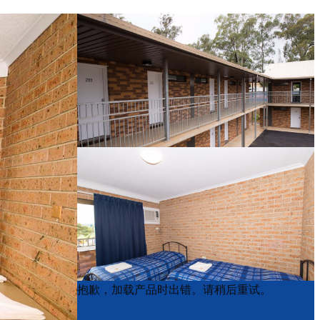
Product
Product
抱歉，加载产品时出错。请稍后重试。
List
List