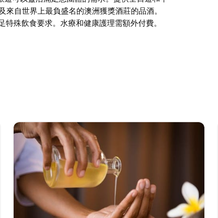
以及來自世界上最負盛名的澳洲獲獎酒莊的品酒。
務。滿足特殊飲食要求。水療和健康護理需額外付費。
場停靠站和新南威爾斯地區的日間水療中心。
化旅遊可以靈活滿足您團體的需求。提供全日遊和
上最負盛名的澳洲獲獎酒莊的品酒。
務。滿足特殊飲食要求。水療和健康護理需額外付費。