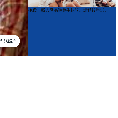
Product
Product
抱歉，載入產品時發生錯誤。請稍後重試。
List
List
5 張照片