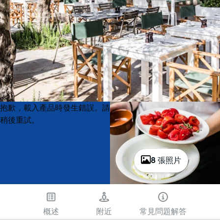
Product
Product
抱歉，載入產品時發生錯誤。請
List
List
稍後重試。
8 張照片
概述
附近
常見問題解答