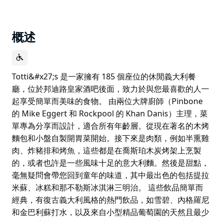
概述
Totti&#x27;s 是一家擁有 185 個座位的休閒義大利餐
廳，位於邦迪路皇家酒吧後面，致力於與您最喜歡的人一
起享受簡單而美味的食物。 由兩位大牌廚師（Pinbone
的 Mike Eggert 和 Rockpool 的 Khan Danis）主理，菜
單專為分享而設計，適合所有年齡層。從現在著名的木烤
麵包和小盤自製開胃菜開始。接下來是肉類，例如半熏雞
肉、炸豬排和烤魚，這些都是在喬斯珀木炭烤架上烹製
的，或者也許是一些風味十足的意大利麵。然後是甜點，
毫無疑問會帶您回到童年的味道，其中最出色的包括提拉
米蘇、冰糕和那不勒斯冰淇淋三明治。 這些飲品簡單而
經典，有復古義大利風格的熱門飲品，如雪碧、內格羅尼
和金巴利蘇打水，以及來自小型精品葡萄園的天然且最少