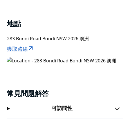
園的天然且最少干預的葡萄酒。
List
然後是環境：您可以選擇寬敞的庭院，周圍有兩棵高聳的
橄欖樹，綠樹成蔭，可以看到開放式廚房，也可以選擇室
地點
內空間，充足的自然光透過天窗照射進來，散發著柴火的
氣味。
283 Bondi Road Bondi NSW 2026 澳洲
獲取路線
常見問題解答
可訪問性