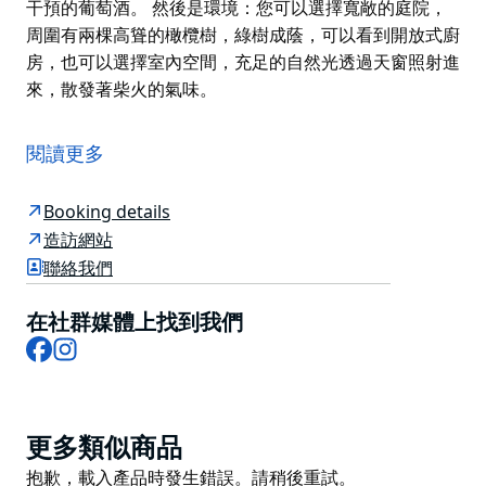
干預的葡萄酒。 然後是環境：您可以選擇寬敞的庭院，
周圍有兩棵高聳的橄欖樹，綠樹成蔭，可以看到開放式廚
房，也可以選擇室內空間，充足的自然光透過天窗照射進
來，散發著柴火的氣味。
Totti's 是一家擁有 185 個座位的休閒義大利餐廳，位於
邦迪路皇家酒吧後面，致力於與您最喜歡的人一起享受簡
閱讀更多
單而美味的食物。
由兩位大牌廚師（Pinbone 的 Mike Eggert 和
Booking details
Rockpool 的 Khan Danis）主理，菜單專為分享而設
造訪網站
計，適合所有年齡層。從現在著名的木烤麵包和小盤自製
聯絡我們
開胃菜開始。接下來是肉類，例如半熏雞肉、炸豬排和烤
魚，這些都是在喬斯珀木炭烤架上烹製的，或者也許是一
在社群媒體上找到我們
些風味十足的意大利麵。然後是甜點，毫無疑問會帶您回
Facebook
Instagram
到童年的味道，其中最出色的包括提拉米蘇、冰糕和那不
勒斯冰淇淋三明治。
這些飲品簡單而經典，有復古義大利風格的熱門飲品，如
Product
更多類似商品
雪碧、內格羅尼和金巴利蘇打水，以及來自小型精品葡萄
List
Product
抱歉，載入產品時發生錯誤。請稍後重試。