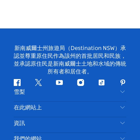
新南威爾士州旅遊局（Destination NSW）承
認並尊重原住民作為該州的首批居民和民族，
並承認原住民是新南威爾士土地和水域的傳統
所有者和居住者。
Facebook
嘰
Youtube
Instagram
抖
Pintere
雪梨
嘰
音
喳
聯絡我們
在此網站上
喳
免責聲明
目的地
資訊
隱私
要做的事情
旅行資訊
Cookie 通知
我們的網站