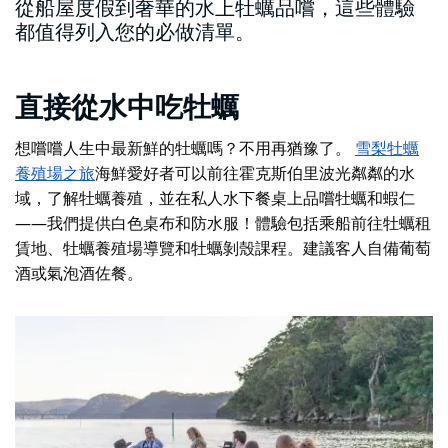
從船屋度假到奢華的水上牡蠣品嚐，這些體驗
都值得列入您的必做清單。
直接從水中吃牡蠣
想嚐嚐人生中最新鮮的牡蠣嗎？不用再猶豫了。
雪梨牡蠣
養殖場之旅
海鮮愛好者可以前往霍克斯伯里波光粼粼的水
域，了解牡蠣養殖，並在私人水下餐桌上品嚐牡蠣和蝦仁
——我們提供白色桌布和防水服！體驗包括乘船前往牡蠣租
賃地、牡蠣養殖場導覽和牡蠣剝殼課程。建議客人自備葡萄
酒或氣泡酒佐餐。