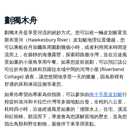
劃獨木舟
劃獨木舟是享受河流的絕妙方式。您可以租一輛皮划艇
霍克
斯布里河（Hawkesbury River）皮划艇
地理位置優越，您
可以乘船在丹加爾島周圍劃幾個小時
，或者
利用周末時間逆
流而上，在僻靜的海灘露營，探索耶路撒冷灣，並在沿途風
景如畫的小屋角享用午餐。如果您
提前規劃
，可以預訂該公
司位於布魯克林和貝羅拉水域中間的河灣小屋 (Riverbend
Cottage) 過夜，讓您悠閒地享受一天的樂趣，因為那裡有
舒適的床和淋浴設施等著您。
如果你希望由專家為你指路，可以參加由
南十字星皮划艇
行
程從科洛河和卡拉巴什灣等多個地點出發，全程約八公里，
耗時四小時，
沿途
經過風景如畫的「僅限水上」住宅、溪流
和紅樹林
。順流而下，導遊會為您講解當地的歷史，並為您
指出鳥類和野生動物，最後停下來享用茶點。