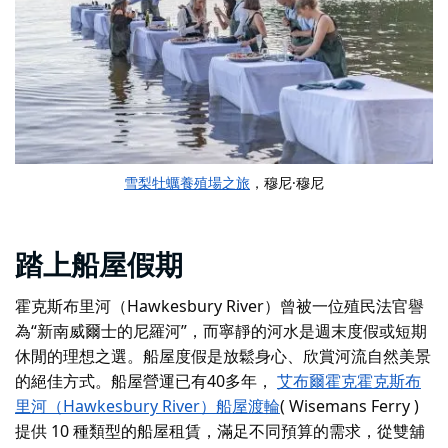
雪梨牡蠣養殖場之旅
，穆尼·穆尼
踏上船屋假期
霍克斯布里河（Hawkesbury River）曾被一位殖民法官譽
為“新南威爾士的尼羅河”，而寧靜的河水是週末度假或短期
休閒的理想之選。船屋度假是放鬆身心、欣賞河流自然美景
的絕佳方式。船屋營運已有40多年，
艾布爾霍克霍克斯布
里河（Hawkesbury River）船屋
渡輪
( Wisemans Ferry
)
提供 10 種類型的船屋租賃，滿足不同預算的需求，從雙舖