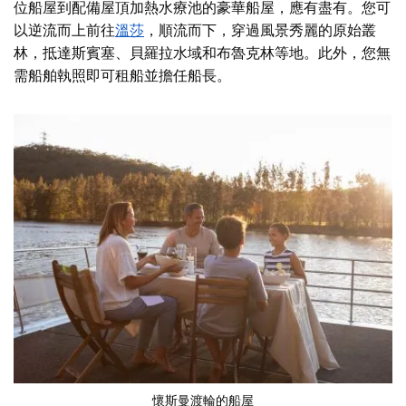
位船屋到配備屋頂加熱水療池的豪華船屋，應有盡有。您可
以逆流而上前往
溫莎
，順流而下，穿過風景秀麗的原始叢
林，抵達斯賓塞、貝羅拉水域和布魯克林等地。
此外
，您無
需船舶執照即可租船並擔任船長。
懷斯曼渡輪的船屋