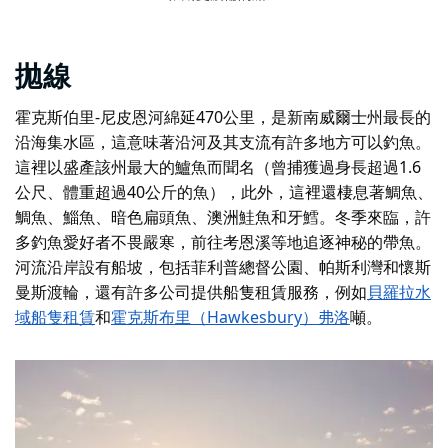
拋線
霍克斯伯里-尼皮恩河綿延470公里，是新南威爾士州最長的
沿海集水區，這意味著沿河及其支流有許多地方可以釣魚。
這裡以盛產該州最大的鱸魚而聞名（曾捕獲過身長超過1.6
公尺、體重超過40公斤的魚），此外，這裡還棲息著鯛魚、
鯛魚、鯔魚、暗色扁頭魚、澳洲鮭魚和牙鱈。冬季來臨，許
多釣魚愛好者不畏嚴寒，前往考恩溪等地追逐神秘的帶魚。
河流沿岸設有船坡，包括菲利普總督公園、帕斯利灣和懷斯
曼斯渡輪，還有
許多
公司提供船隻租賃服務，例如
貝羅拉水
域船隻租賃
和
霍克斯布里（Hawkesbury）弗洛
噸
。