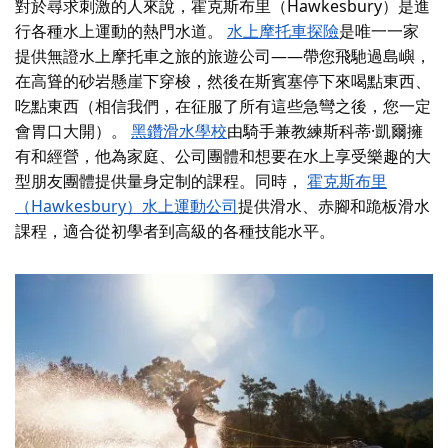
對於尋求刺激的人來說，霍克斯布里（Hawkesbury）是進
行各種水上運動的熱門水道。
水上摩托車探險
是唯一一家
提供無證水上摩托車之旅的旅遊公司——帶您飛馳過島嶼，
在高聳的砂岩懸崖下穿梭，然後在斯賓塞停下來喝點東西、
吃點東西（相信我們，在征服了所有這些急彎之後，您一定
會胃口大開）。
黑鑽滑水學校
由騎手兼教練斯科蒂·凱爾擁
有和經營，他為家庭、公司團體和想要在水上享受樂趣的大
型朋友團體提供量身定制的課程。同時，
霍克斯布里
（Hawkesbury）水上運動公司
提供滑水、赤腳和跪板滑水
課程
，適合從初學者到高級的各種技能水平。