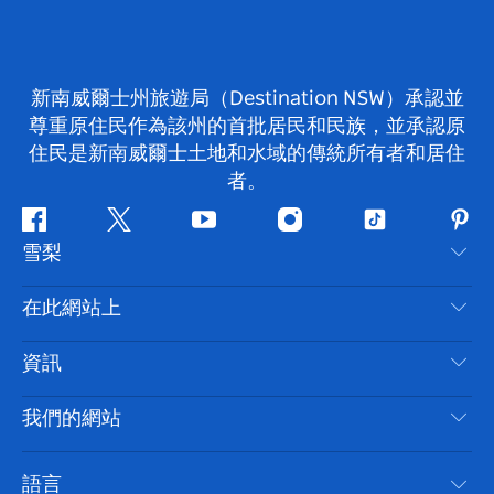
新南威爾士州旅遊局（Destination NSW）承認並
尊重原住民作為該州的首批居民和民族，並承認原
住民是新南威爾士土地和水域的傳統所有者和居住
者。
Facebook
嘰
Youtube
Instagram
抖
Pint
雪梨
嘰
音
喳
聯絡我們
在此網站上
喳
免責聲明
目的地
資訊
隱私
要做的事情
旅行資訊
Cookie 通知
我們的網站
新南威爾士州公路旅行
無障礙雪梨
使用條款
VisitNSW.com
活動
語言
列出您的業務