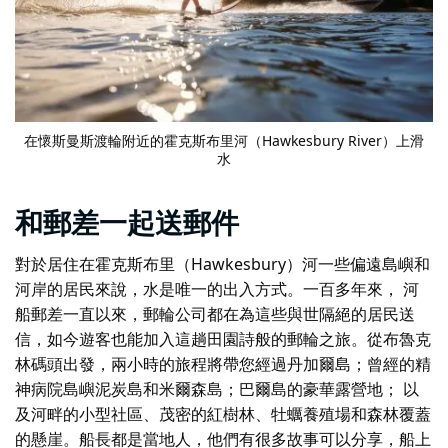
在懷斯曼斯渡輪附近的霍克斯布里河（Hawkesbury River）上滑
水
和郵差一起送郵件
對於居住在霍克斯布里（Hawkesbury）河一些偏遠島嶼和
河岸的居民來說，水是唯一的出入方式。一百多年來，
河
船郵差
一直以來，郵輪公司都在為這些與世隔絕的居民送
信，如今遊客也能加入這趟田園詩般的郵輪之旅。從布魯克
林碼頭出發，兩小時的旅程將帶您經過丹加爾島；曾經的精
神病院島嶼泥炭島和米爾森島；巴爾島的豪華露營地；
以
及
河畔的小型社區、茂密的紅樹林、牡蠣養殖場和森林覆蓋
的懸崖。船長都是當地人，他們有很多故事可以分享，船上