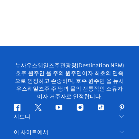
뉴사우스웨일즈주관광청(Destination NSW)
호주 원주민 을 주의 원주민이자 최초의 민족
으로 인정하고 존중하며, 호주 원주민 을 뉴사
우스웨일즈주 주 땅과 물의 전통적인 소유자
이자 거주자로 인정합니다.
페
지
유
인
틱
핀
시드니
이
저
튜
스
톡
터
스
귀
브
타
레
문의하기
이 사이트에서
북
다
그
스