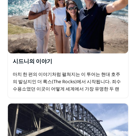
투어 구성:
• 시드니의 가장 상징적인 지역과 숨겨진 명소에 얽힌 이
야기를 발견하세요.
• 아시아의 풍미와 호주 골드러시의 역사가 어우러진 맛
있는 현지 간식을 즐겨보세요.
• 호주의 국가 정체성을 형성한 세 가지 핵심 요소를 살펴
보세요.
시드니의 이야기
• 8만 년 이상 이 땅을 보살펴 온 원주민들의 이야기를 통
해 세계에서 가장 오래된 살아있는 문화를 깊이 이해해 보
마치 한 편의 이야기처럼 펼쳐지는 이 투어는 현대 호주
세요.
의 발상지인 더 록스(The Rocks)에서 시작됩니다. 죄수
수용소였던 이곳이 어떻게 세계에서 가장 유명한 두 랜
• 유럽인들의 정착이 현대 호주를 형성하는 데 어떤 영향
드마크를 품게 되었는지 알아보세요. 4시간 동안…
을 미쳤는지, 그리고 연이은 이민 물결이 어떻게 오늘날
활기 넘치는 다문화 도시 시드니를 만들어냈는지 알아보
세요.
이 몰입형 체험은 시드니를 완벽하게 소개하는 여정으로,
역사, 문화, 음식, 그리고 아름다운 항구 경관이 한데 어우