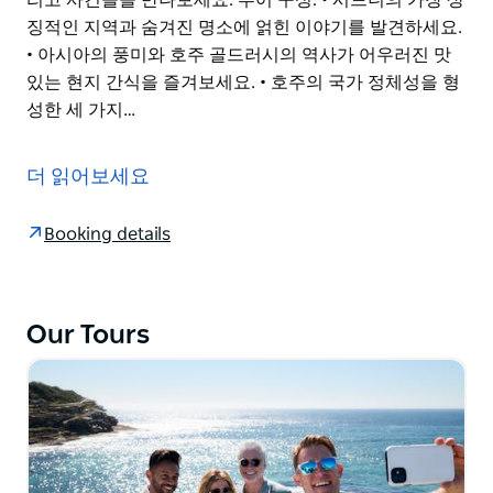
징적인 지역과 숨겨진 명소에 얽힌 이야기를 발견하세요.
• 아시아의 풍미와 호주 골드러시의 역사가 어우러진 맛
있는 현지 간식을 즐겨보세요. • 호주의 국가 정체성을 형
성한 세 가지…
시드니에서 가장 매력적인 도보 투어를 경험해 보세요. 흥
미진진한 이야기, 상징적인 랜드마크, 그리고 세계적인 수
더 읽어보세요
준의 대중교통망을 이용한 편리한 이동이 어우러진 투어
입니다.
Booking details
역사적인 지하철 시티 서클, 경전철, 그리고 환상적인 30
분간의 항구 페리 크루즈 등 세 가지 특별한 교통수단을
이용해 시드니를 여행하세요. 페리 크루즈는 도시의 아름
Our Tours
다운 황금 시간대 스카이라인을 감상하기에 완벽한 시간
에 맞춰 운행됩니다.
투어 내내, 한때 죄수 식민지였던 시드니가 세계에서 가장
활기 넘치고 살기 좋은 도시로 변모하게 된 과정을 보여주
는 매혹적인 인물, 장소, 그리고 사건들을 만나보세요.