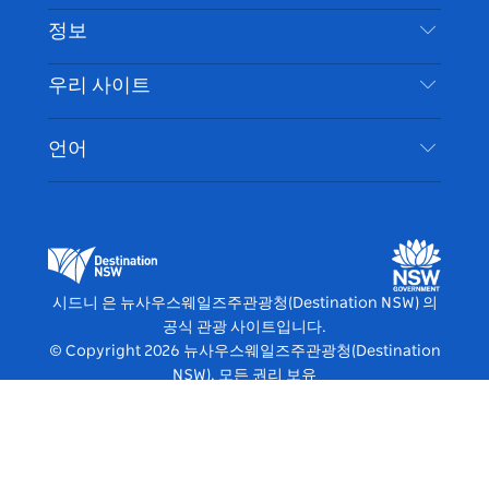
부인 성명
램
트
목적지
정보
은둔
할 일
여행 정보
우리 사이트
쿠키 고지
뉴사우스웨일즈주 로드 트립
시드니 접근성
이용 약관
VisitNSW.com
이벤트
언어
귀하의 사업을 등록하세요
뉴사우스웨일즈주관광청(Destination NSW) 기업
숙소
뉴사우스웨일즈주 의 사업
비즈니스 이벤트 뉴사우스웨일즈주
뉴사우스웨일즈주 의 교육
뉴사우스웨일즈주관광청(Destination NSW) 미디
어 센터
시드니 은 뉴사우스웨일즈주관광청(Destination NSW) 의
비비드 시드니(Vivid Sydney)
공식 관광 사이트입니다.
© Copyright
2026
뉴사우스웨일즈주관광청(Destination
NSW). 모든 권리 보유