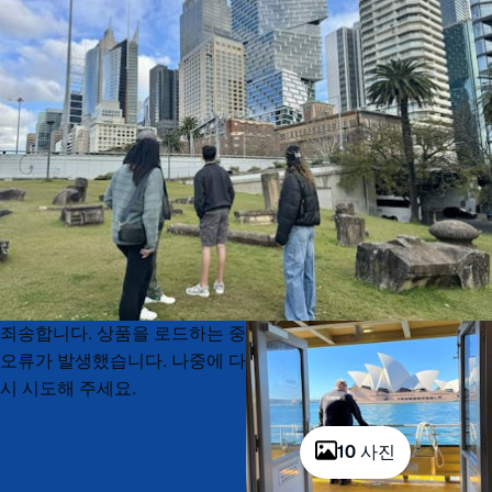
Product
Product
죄송합니다. 상품을 로드하는 중
List
List
오류가 발생했습니다. 나중에 다
시 시도해 주세요.
10 사진