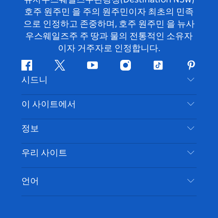
호주 원주민 을 주의 원주민이자 최초의 민족
으로 인정하고 존중하며, 호주 원주민 을 뉴사
우스웨일즈주 주 땅과 물의 전통적인 소유자
이자 거주자로 인정합니다.
페
지
유
인
틱
핀
시드니
이
저
튜
스
톡
터
스
귀
브
타
레
문의하기
이 사이트에서
북
다
그
스
부인 성명
램
트
목적지
정보
은둔
할 일
여행 정보
우리 사이트
쿠키 고지
뉴사우스웨일즈주 로드 트립
시드니 접근성
이용 약관
VisitNSW.com
이벤트
언어
귀하의 사업을 등록하세요
뉴사우스웨일즈주관광청(Destination NSW) 기업
숙소
뉴사우스웨일즈주 의 사업
비즈니스 이벤트 뉴사우스웨일즈주