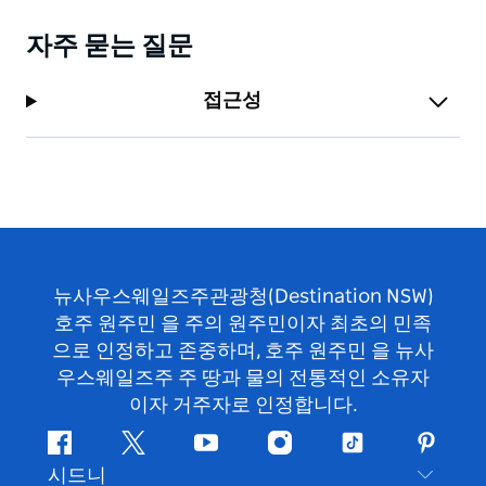
자주 묻는 질문
접근성
뉴사우스웨일즈주관광청(Destination NSW)
호주 원주민 을 주의 원주민이자 최초의 민족
으로 인정하고 존중하며, 호주 원주민 을 뉴사
우스웨일즈주 주 땅과 물의 전통적인 소유자
이자 거주자로 인정합니다.
페
지
유
인
틱
핀
시드니
이
저
튜
스
톡
터