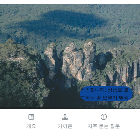
Product
Product
죄송합니다. 상품을 로
List
List
드하는 중 오류가 발생
했습니다. 나중에 다시
시도해 주세요.
개요
가까운
자주 묻는 질문