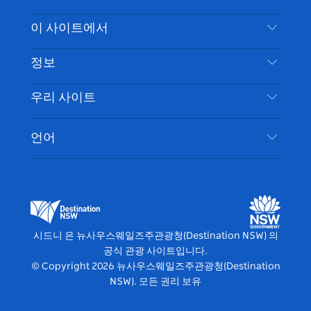
스
귀
브
타
레
문의하기
이 사이트에서
북
다
그
스
부인 성명
램
트
목적지
정보
은둔
할 일
여행 정보
우리 사이트
쿠키 고지
뉴사우스웨일즈주 로드 트립
시드니 접근성
이용 약관
VisitNSW.com
이벤트
언어
귀하의 사업을 등록하세요
뉴사우스웨일즈주관광청(Destination NSW) 기업
숙소
뉴사우스웨일즈주 의 사업
비즈니스 이벤트 뉴사우스웨일즈주
뉴사우스웨일즈주 의 교육
뉴사우스웨일즈주관광청(Destination NSW) 미디
어 센터
시드니 은 뉴사우스웨일즈주관광청(Destination NSW) 의
비비드 시드니(Vivid Sydney)
공식 관광 사이트입니다.
© Copyright
2026
뉴사우스웨일즈주관광청(Destination
NSW). 모든 권리 보유