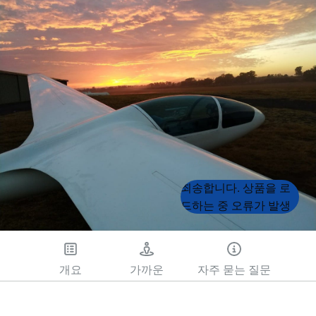
Product
Product
죄송합니다. 상품을 로
List
List
드하는 중 오류가 발생
했습니다. 나중에 다시
시도해 주세요.
개요
가까운
자주 묻는 질문