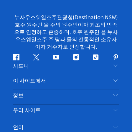
뉴사우스웨일즈주관광청(Destination NSW)
호주 원주민 을 주의 원주민이자 최초의 민족
으로 인정하고 존중하며, 호주 원주민 을 뉴사
우스웨일즈주 주 땅과 물의 전통적인 소유자
이자 거주자로 인정합니다.
페
지
유
인
틱
핀
시드니
이
저
튜
스
톡
터
스
귀
브
타
레
문의하기
이 사이트에서
북
다
그
스
부인 성명
램
트
목적지
정보
은둔
할 일
여행 정보
우리 사이트
쿠키 고지
뉴사우스웨일즈주 로드 트립
시드니 접근성
이용 약관
VisitNSW.com
이벤트
언어
귀하의 사업을 등록하세요