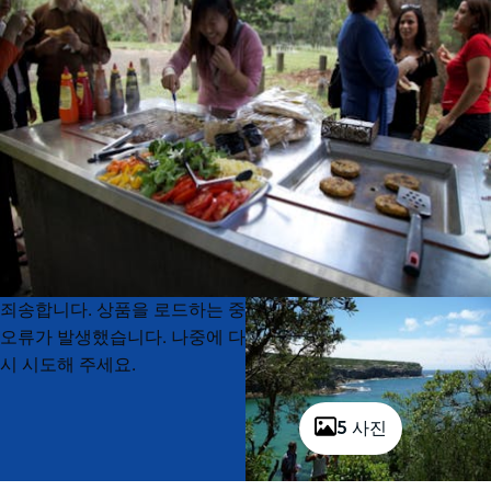
Product
Product
죄송합니다. 상품을 로드하는 중
List
List
오류가 발생했습니다. 나중에 다
시 시도해 주세요.
5 사진