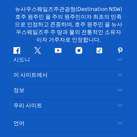
뉴사우스웨일즈주관광청(Destination NSW)
호주 원주민 을 주의 원주민이자 최초의 민족
으로 인정하고 존중하며, 호주 원주민 을 뉴사
우스웨일즈주 주 땅과 물의 전통적인 소유자
이자 거주자로 인정합니다.
페
지
유
인
틱
핀
시드니
이
저
튜
스
톡
터
스
귀
브
타
레
문의하기
이 사이트에서
북
다
그
스
부인 성명
램
트
목적지
정보
은둔
할 일
여행 정보
우리 사이트
쿠키 고지
뉴사우스웨일즈주 로드 트립
시드니 접근성
이용 약관
VisitNSW.com
이벤트
언어
귀하의 사업을 등록하세요
뉴사우스웨일즈주관광청(Destination NSW) 기업
숙소
뉴사우스웨일즈주 의 사업