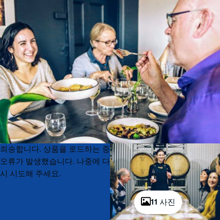
Product
Product
죄송합니다. 상품을 로드하는 중
List
List
오류가 발생했습니다. 나중에 다
시 시도해 주세요.
11 사진