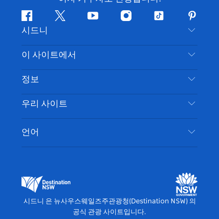
페
지
유
인
틱
핀
시드니
이
저
튜
스
톡
터
스
귀
브
타
레
문의하기
이 사이트에서
북
다
그
스
부인 성명
램
트
목적지
정보
은둔
할 일
여행 정보
우리 사이트
쿠키 고지
뉴사우스웨일즈주 로드 트립
시드니 접근성
이용 약관
VisitNSW.com
이벤트
언어
귀하의 사업을 등록하세요
뉴사우스웨일즈주관광청(Destination NSW) 기업
숙소
뉴사우스웨일즈주 의 사업
비즈니스 이벤트 뉴사우스웨일즈주
뉴사우스웨일즈주 의 교육
뉴사우스웨일즈주관광청(Destination NSW) 미디
어 센터
시드니 은 뉴사우스웨일즈주관광청(Destination NSW) 의
비비드 시드니(Vivid Sydney)
공식 관광 사이트입니다.