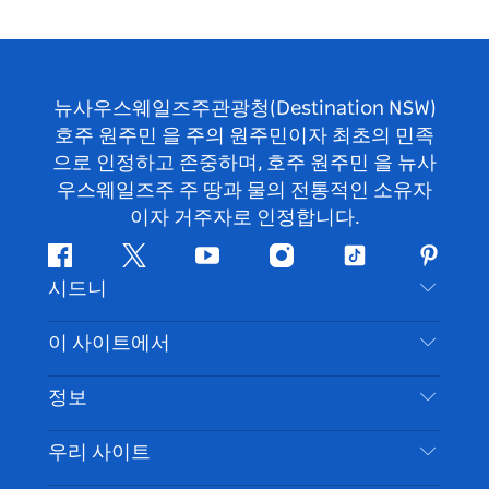
뉴사우스웨일즈주관광청(Destination NSW)
호주 원주민 을 주의 원주민이자 최초의 민족
으로 인정하고 존중하며, 호주 원주민 을 뉴사
우스웨일즈주 주 땅과 물의 전통적인 소유자
이자 거주자로 인정합니다.
페
지
유
인
틱
핀
시드니
이
저
튜
스
톡
터
스
귀
브
타
레
문의하기
이 사이트에서
북
다
그
스
부인 성명
램
트
목적지
정보
은둔
할 일
여행 정보
우리 사이트
쿠키 고지
뉴사우스웨일즈주 로드 트립
시드니 접근성