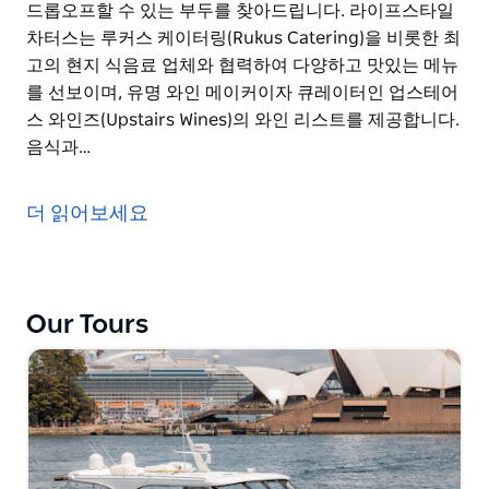
드롭오프할 수 있는 부두를 찾아드립니다. 라이프스타일
차터스는 루커스 케이터링(Rukus Catering)을 비롯한 최
고의 현지 식음료 업체와 협력하여 다양하고 맛있는 메뉴
를 선보이며, 유명 와인 메이커이자 큐레이터인 업스테어
스 와인즈(Upstairs Wines)의 와인 리스트를 제공합니다.
음식과…
시드니 하버에는 사랑할 만한 것이 너무나 많습니다. 세계
적으로 유명한 아름다운 도시 경관부터 프라이빗한 해변
더 읽어보세요
과 만까지, 라이프스타일 차터스의 럭셔리 프라이빗 크루
즈를 타고 시드니 하버를 만끽하는 것보다 더 좋은 방법은
없습니다. 에니그마호와 펠릭스호는 각각 최대 41명과 25
명까지 수용 가능하며, 시드니에서 가장 인기 있는 전세
Our Tours
선박으로 항상 더 많은 것을 원하게 합니다. 모든 크루즈
는 시드니 하버의 최고의 매력을 보고 경험할 수 있도록
맞춤 제작됩니다. 고객님의 위치에 따라 안전하게 픽업 및
드롭오프할 수 있는 부두를 찾아드립니다.
라이프스타일 차터스는 루커스 케이터링(Rukus
Catering)을 비롯한 최고의 현지 식음료 업체와 협력하여