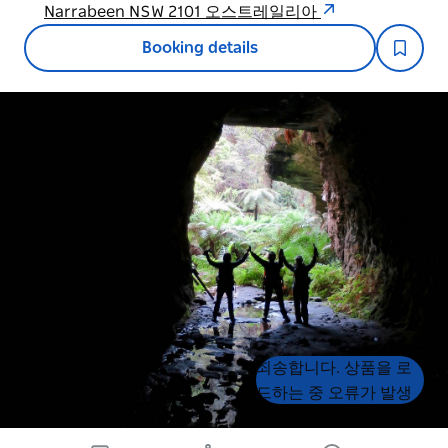
Narrabeen NSW 2101 오스트레일리아
Booking details
Product
Product
죄송합니다. 상품을 로
List
List
드하는 중 오류가 발생
했습니다. 나중에 다시
시도해 주세요.