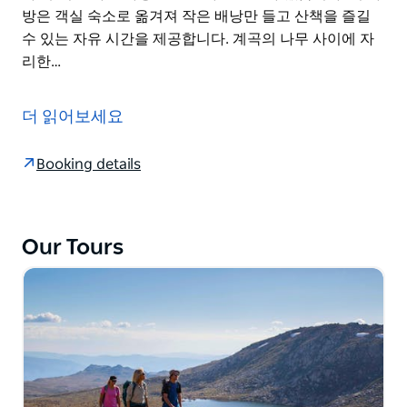
방은 객실 숙소로 옮겨져 작은 배낭만 들고 산책을 즐길
수 있는 자유 시간을 제공합니다. 계곡의 나무 사이에 자
리한…
블루 마운틴의 서쪽에는 장엄한 월간 계곡이 있습니다. 이
지역의 가장 잘 알려진 비밀 중 하나인 이 놀라운 지역은
더 읽어보세요
블루 마운틴의 이웃 지역과 견줄 만한 경치를 가지고 있지
만 상대적으로 잘 알려지지 않았습니다. 소문이 퍼지면 이
Booking details
지역에 방문자가 유입될 것입니다. Wolgan Valley는 극적
인 절벽, 벌집 탑 암석층, 풍부한 숲과 고대 원주민 암벽화
의 놀라운 지역입니다. 또한 광범위한 식물군과 다양한 토
종 야생동물의 서식지이기도 합니다. 이 이틀 동안의 산책
Our Tours
에서는 수천 마리의 반딧불이로 가득 찬 터널을 여행하고
절벽 꼭대기에서 아름다운 월간 계곡으로 내려가면서 장
엄한 전망을 감상하고 유서 깊은 뉴네스 마을을 보게 됩니
다.
무거운 야간 가방을 들고 다닐 필요가 없습니다. 이 가방
은 객실 숙소로 옮겨져 작은 배낭만 들고 산책을 즐길 수