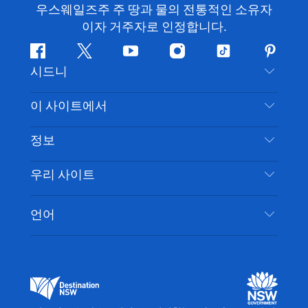
우스웨일즈주 주 땅과 물의 전통적인 소유자
이자 거주자로 인정합니다.
페
지
유
인
틱
핀
시드니
이
저
튜
스
톡
터
스
귀
브
타
레
문의하기
이 사이트에서
북
다
그
스
부인 성명
램
트
목적지
정보
은둔
할 일
여행 정보
우리 사이트
쿠키 고지
뉴사우스웨일즈주 로드 트립
시드니 접근성
이용 약관
VisitNSW.com
이벤트
언어
귀하의 사업을 등록하세요
뉴사우스웨일즈주관광청(Destination NSW) 기업
숙소
뉴사우스웨일즈주 의 사업
비즈니스 이벤트 뉴사우스웨일즈주
뉴사우스웨일즈주 의 교육
뉴사우스웨일즈주관광청(Destination NSW) 미디
어 센터