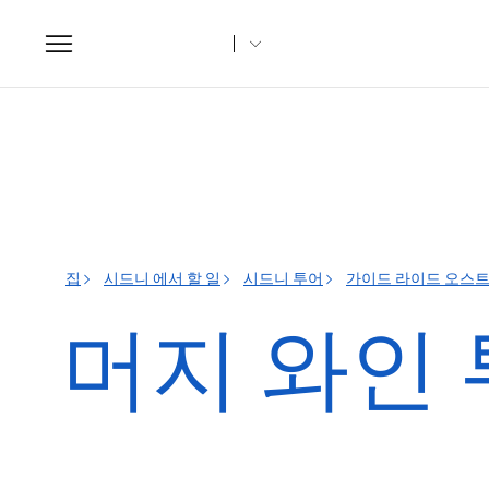
Toggle
navigation
집
시드니 에서 할 일
시드니 투어
가이드 라이드 오스트레
머지 와인