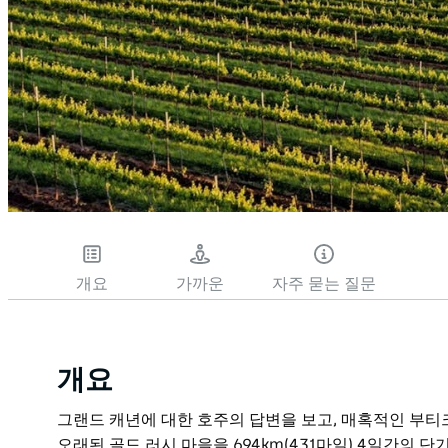
개요
가까운
자주 묻는 질문
개요
그랜드 캐년에 대한 호주의 답변을 보고, 매혹적인 부티
오래된 골드 러시 마을을 694km(431마일) 4일간의 