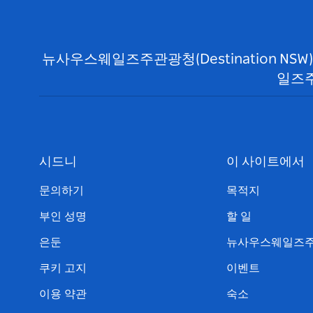
뉴사우스웨일즈주관광청(Destination N
일즈주
시드니
이 사이트에서
문의하기
목적지
부인 성명
할 일
은둔
뉴사우스웨일즈주
쿠키 고지
이벤트
이용 약관
숙소