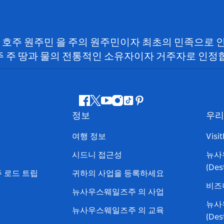
SW) 호주 원주민 을 주의 원주민이자 최초의 민족으로
 주 땅과 물의 전통적인 소유자이자 거주자로 인정
페
지
유
인
틱
핀
정보
우리
이
저
튜
스
톡
터
스
귀
브
타
레
여행 정보
Visi
북
다
그
스
시드니 접근성
뉴사
램
트
(Des
 로드 트립
귀하의 사업을 등록하세요
비즈
뉴사우스웨일즈주 의 사업
뉴사
뉴사우스웨일즈주 의 교육
(De